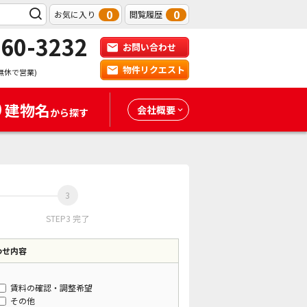
0
0
お気に入り
閲覧履歴
-60-3232
お問い合わせ
物件リクエスト
無休で営業)
建物名
会社概要
から探す
STEP3 完了
わせ内容
賃料の確認・調整希望
その他