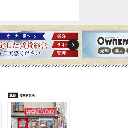
北信
北信
長野稲里店
長野篠ノ井店