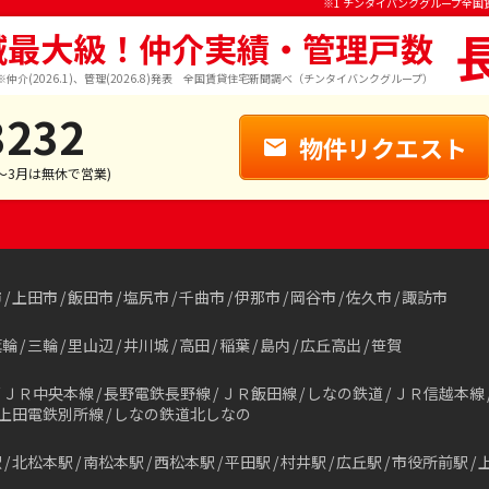
※1 チンタイバンクグループ全国
域最大級！仲介実績・管理戸数
※仲介(2026.1)、管理(2026.8)発表 全国賃貸住宅新聞調べ（チンタイバンクグループ）
3232
物件リクエスト
1～3月は無休で営業)
市
上田市
飯田市
塩尻市
千曲市
伊那市
岡谷市
佐久市
諏訪市
箕輪
三輪
里山辺
井川城
高田
稲葉
島内
広丘高出
笹賀
ＪＲ中央本線
長野電鉄長野線
ＪＲ飯田線
しなの鉄道
ＪＲ信越本線
上田電鉄別所線
しなの鉄道北しなの
駅
北松本駅
南松本駅
西松本駅
平田駅
村井駅
広丘駅
市役所前駅