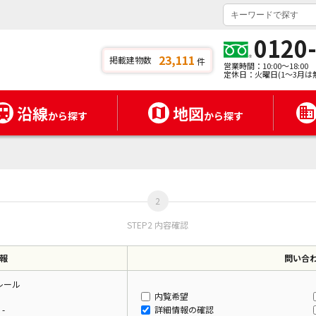
0120
23,111
掲載建物数
件
営業時間：10:00～18:00
定休日：火曜日(1～3月は
沿線
地図
から探す
から探す
STEP2 内容確認
報
問い合
レール
内覧希望
-
詳細情報の確認