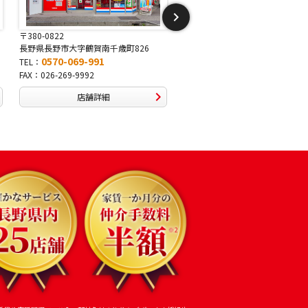
〒381-2243
〒388-8007
長野県長野市稲里1-5-25
長野県長野市篠ノ井布施高田407-
0570-067-878
0570-093-232
TEL：
TEL：
FAX：026-286-7888
FAX：026-292-3231
店舗詳細
店舗詳細