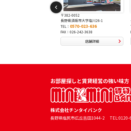
-0052
〒381-0042
須坂市大字塩川26-1
長野県長野市稲田2-7-43
0570-023-636
0570-025-457
TEL：
026-242-3638
FAX：026-254-5778
店舗詳細
店舗詳細
お部屋探しと賃貸経営の強い味方
株式会社チンタイバンク
長野県塩尻市広丘吉田1044-2 TEL:0120-60