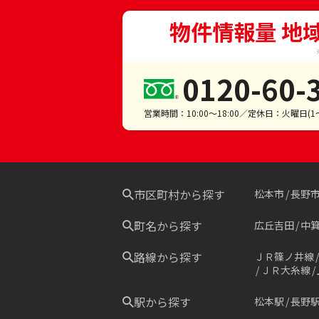
物件情報量 地
0120-60-
営業時間：10:00～18:00／定休日：火曜日(
市区町村から探す
松本市
長野
町名から探す
広丘吉田
中
路線から探す
ＪＲ篠ノ井線
ＪＲ大糸線
駅から探す
松本駅
長野