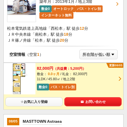
築年月：2013年1月 / 地上3階
敷金0
オートロック
バス・トイレ別
インターネット無料
松本電気鉄道上高地線「西松本」駅 徒歩
12
分
ＪＲ中央本線「南松本」駅 徒歩
18
分
ＪＲ篠ノ井線「松本」駅 徒歩
20
分
空室情報
（空室
1
）
更新08/05
82,000円
（共益費：5,200円）
敷金：
0.0ヶ月
/ 礼金： 82,000円
1LDK / 45.80㎡ / 地上2階
敷金0
バス・トイレ別
★
お気に入り登録
お問い合わせ
MASTTOWN Astraea
08/05