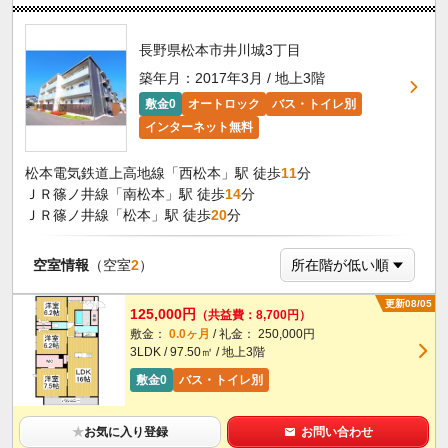
長野県松本市井川城3丁目
築年月：2017年3月 / 地上3階
敷金0
オートロック
バス・トイレ別
インターネット無料
松本電気鉄道上高地線「西松本」駅 徒歩
11
分
ＪＲ篠ノ井線「南松本」駅 徒歩
14
分
ＪＲ篠ノ井線「松本」駅 徒歩
20
分
空室情報
（空室
2
）
更新08/05
125,000円
（共益費：8,700円）
敷金：
0.0ヶ月
/ 礼金： 250,000円
3LDK / 97.50㎡ / 地上3階
敷金0
バス・トイレ別
★
お気に入り登録
お問い合わせ