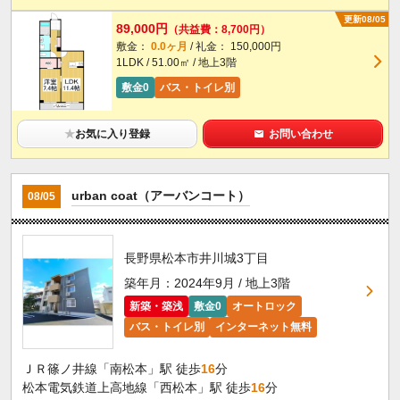
更新08/05
89,000円
（共益費：8,700円）
敷金：
0.0ヶ月
/ 礼金： 150,000円
1LDK / 51.00㎡ / 地上3階
敷金0
バス・トイレ別
★
お気に入り登録
お問い合わせ
urban coat（アーバンコート）
08/05
長野県松本市井川城3丁目
築年月：2024年9月 / 地上3階
新築・築浅
敷金0
オートロック
バス・トイレ別
インターネット無料
ＪＲ篠ノ井線「南松本」駅 徒歩
16
分
松本電気鉄道上高地線「西松本」駅 徒歩
16
分