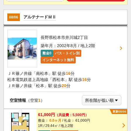
アルテナードＭⅡ
08/06
長野県松本市井川城2丁目
築年月：2002年8月 / 地上2階
敷金0
バス・トイレ別
インターネット無料
ＪＲ篠ノ井線「南松本」駅 徒歩
16
分
松本電気鉄道上高地線「西松本」駅 徒歩
16
分
ＪＲ篠ノ井線「松本」駅 徒歩
20
分
空室情報
（空室
1
）
更新08/06
61,000円
（共益費：5,500円）
敷金：
0.0ヶ月
/ 礼金： 61,000円
1R / 29.44㎡ / 地上2階