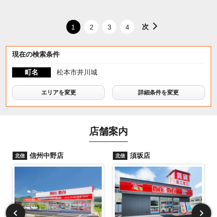
次
1
2
3
4
現在の検索条件
町名
松本市井川城
エリアを変更
詳細条件を変更
店舗案内
信州中野店
須坂店
北信
北信