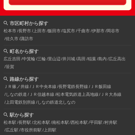
市区町村から探す
松本市
長野市
上田市
飯田市
塩尻市
千曲市
伊那市
岡谷市
佐久市
諏訪市
町名から探す
広丘吉田
中箕輪
三輪
里山辺
井川城
高田
稲葉
島内
広丘高出
笹賀
路線から探す
ＪＲ篠ノ井線
ＪＲ中央本線
長野電鉄長野線
ＪＲ飯田線
しなの鉄道
ＪＲ信越本線
松本電気鉄道上高地線
ＪＲ大糸線
上田電鉄別所線
しなの鉄道北しなの
駅から探す
松本駅
長野駅
北松本駅
南松本駅
西松本駅
平田駅
村井駅
広丘駅
市役所前駅
上田駅