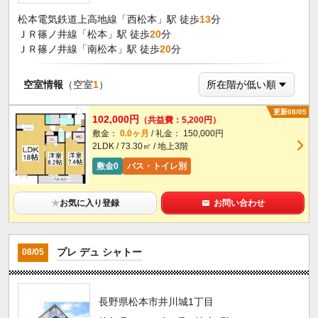
松本電気鉄道上高地線「西松本」駅 徒歩
13
分
ＪＲ篠ノ井線「松本」駅 徒歩
20
分
ＪＲ篠ノ井線「南松本」駅 徒歩
20
分
空室情報
（空室
1
）
更新08/05
102,000円
（共益費：5,200円）
敷金：
0.0ヶ月
/ 礼金： 150,000円
2LDK / 73.30㎡ / 地上3階
敷金0
バス・トイレ別
★
お気に入り登録
お問い合わせ
プレ デュ シャトー
08/05
長野県松本市井川城1丁目