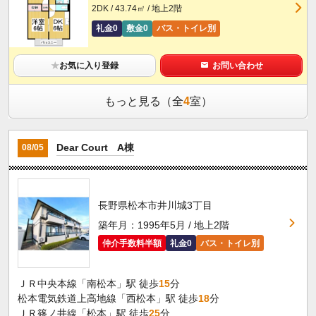
2DK / 43.74㎡ / 地上2階
礼金0
敷金0
バス・トイレ別
★
お気に入り登録
お問い合わせ
もっと見る（全
4
室）
Dear Court A棟
08/05
長野県松本市井川城3丁目
築年月：1995年5月 / 地上2階
仲介手数料半額
礼金0
バス・トイレ別
ＪＲ中央本線「南松本」駅 徒歩
15
分
松本電気鉄道上高地線「西松本」駅 徒歩
18
分
ＪＲ篠ノ井線「松本」駅 徒歩
25
分