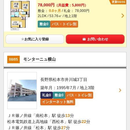
更新08/06
78,000円
（共益費：5,800円）
敷金：
0.0ヶ月
/ 礼金： 78,000円
2LDK / 53.76㎡ / 地上1階
敷金0
バス・トイレ別
★
お気に入り登録
お問い合わせ
モンターニュ横山
08/05
長野県松本市井川城3丁目
築年月：1995年7月 / 地上3階
礼金0
敷金0
バス・トイレ別
インターネット無料
ＪＲ篠ノ井線「南松本」駅 徒歩
13
分
松本電気鉄道上高地線「西松本」駅 徒歩
22
分
ＪＲ篠ノ井線「松本」駅 徒歩
27
分