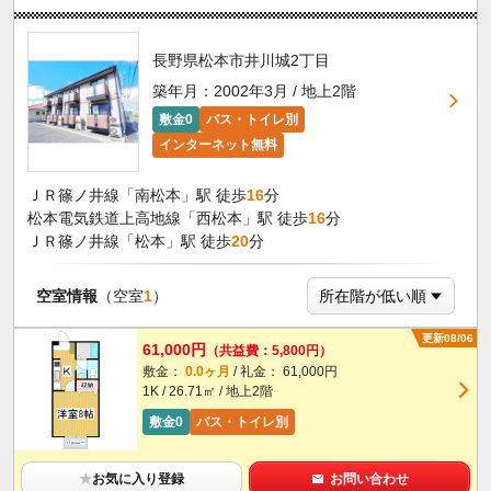
長野県松本市井川城2丁目
築年月：2002年3月 / 地上2階
敷金0
バス・トイレ別
インターネット無料
ＪＲ篠ノ井線「南松本」駅 徒歩
16
分
松本電気鉄道上高地線「西松本」駅 徒歩
16
分
ＪＲ篠ノ井線「松本」駅 徒歩
20
分
空室情報
（空室
1
）
更新08/06
61,000円
（共益費：5,800円）
敷金：
0.0ヶ月
/ 礼金： 61,000円
1K / 26.71㎡ / 地上2階
敷金0
バス・トイレ別
★
お気に入り登録
お問い合わせ