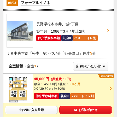
フォーブルイノネ
08/03
長野県松本市井川城3丁目
築年月：1986年3月 / 地上2階
仲介手数料半額
礼金0
バス・トイレ別
ＪＲ中央本線「松本」駅 バス7分「征矢野口」停歩
5
分
空室情報
（空室
1
）
更新08/03
45,000円
（共益費：0円）
敷金： 45,000円 / 礼金：
0.0ヶ月
2K / 39.60㎡ / 地上2階
仲介手数料半額
礼金0
バス・トイレ別
★
お気に入り登録
お問い合わせ