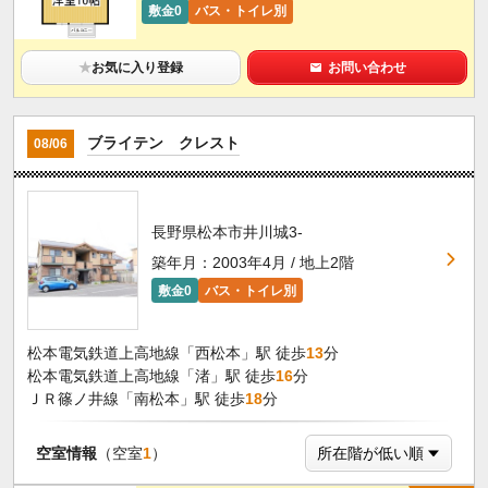
敷金0
バス・トイレ別
★
お気に入り登録
お問い合わせ
ブライテン クレスト
08/06
長野県松本市井川城3-
築年月：2003年4月 / 地上2階
敷金0
バス・トイレ別
松本電気鉄道上高地線「西松本」駅 徒歩
13
分
松本電気鉄道上高地線「渚」駅 徒歩
16
分
ＪＲ篠ノ井線「南松本」駅 徒歩
18
分
空室情報
（空室
1
）