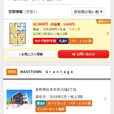
空室情報
（空室
1
）
更新08/05
62,000円
（共益費：3,000円）
敷金： 124,000円 / 礼金：
0.0ヶ月
1LDK / 40.92㎡ / 地上1階
仲介手数料半額
礼金0
バス・トイレ別
★
お気に入り登録
お問い合わせ
MASTTOWN Ｇｒａｎｔａｇｅ
08/05
長野県松本市井川城3丁目
築年月：2016年2月 / 地上3階
敷金0
オートロック
バス・トイレ別
インターネット無料