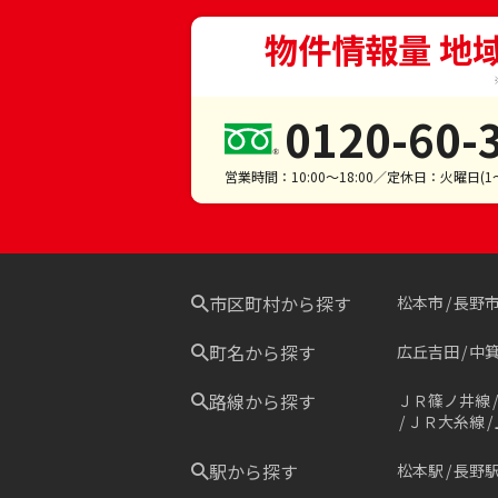
物件情報量 地
0120-60-
営業時間：10:00～18:00／定休日：火曜日(
市区町村から探す
松本市
長野
町名から探す
広丘吉田
中
路線から探す
ＪＲ篠ノ井線
ＪＲ大糸線
駅から探す
松本駅
長野