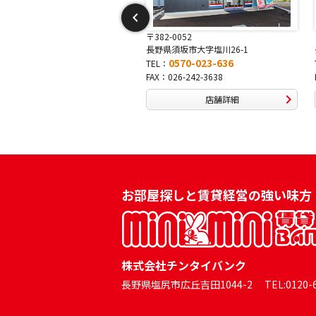
2-0052
〒381-0042
県須坂市大字塩川26-1
長野県長野市稲田2-7-43
0570-023-636
0570-025-457
：
TEL：
：026-242-3638
FAX：026-254-5778
店舗詳細
店舗詳細
お部屋探しと賃貸経営の強い味方
株式会社チンタイバンク
長野県塩尻市広丘吉田1044-2 TEL:0120-60