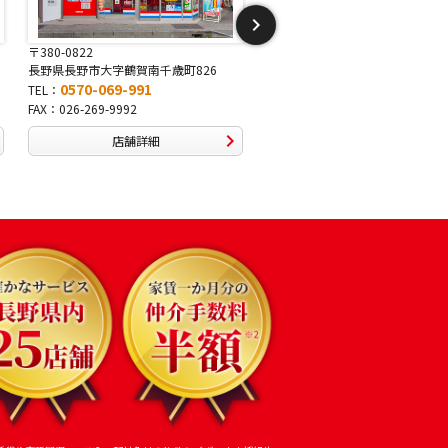
〒381-2243
〒388-8007
長野県長野市稲里1-5-25
長野県長野市篠ノ井布施高田407
0570-067-878
0570-093-232
TEL：
TEL：
FAX：026-286-7888
FAX：026-292-3231
店舗詳細
店舗詳細