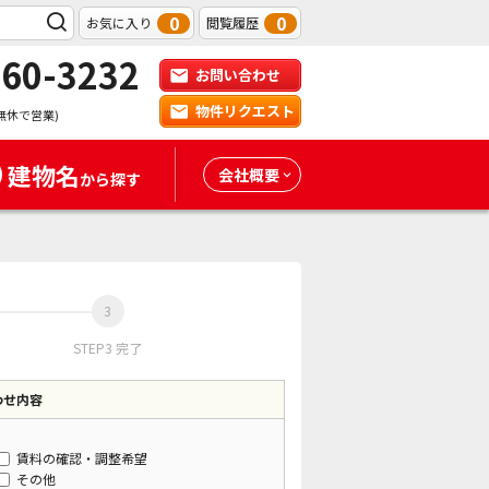
0
0
お気に入り
閲覧履歴
-60-3232
お問い合わせ
物件リクエスト
無休で営業)
建物名
会社概要
から探す
STEP3 完了
わせ内容
賃料の確認・調整希望
その他