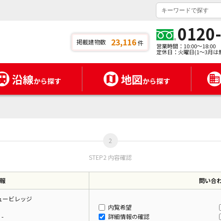
0120
23,116
掲載建物数
件
営業時間：10:00～18:00
定休日：火曜日(1～3月は
沿線
地図
から探す
から探す
STEP2 内容確認
報
問い合
ュービレッジ
内覧希望
-
詳細情報の確認