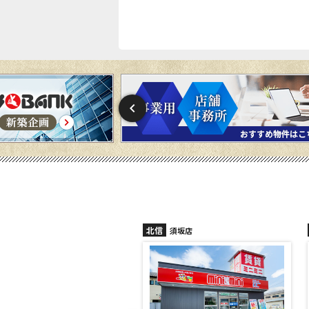
信
北信
須坂店
長野稲田店