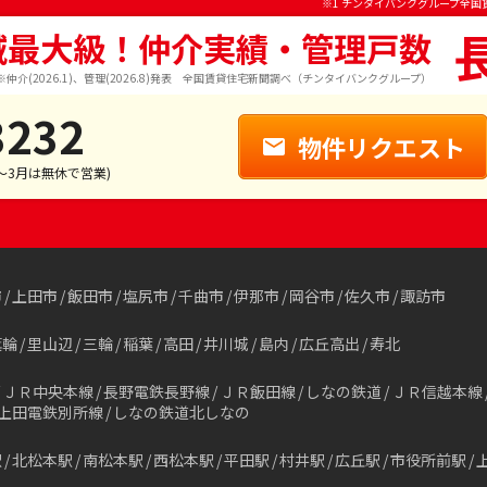
※1 チンタイバンクグループ全国
域最大級！仲介実績・管理戸数
※仲介(2026.1)、管理(2026.8)発表 全国賃貸住宅新聞調べ（チンタイバンクグループ）
3232
物件リクエスト
1～3月は無休で営業)
市
上田市
飯田市
塩尻市
千曲市
伊那市
岡谷市
佐久市
諏訪市
箕輪
里山辺
三輪
稲葉
高田
井川城
島内
広丘高出
寿北
ＪＲ中央本線
長野電鉄長野線
ＪＲ飯田線
しなの鉄道
ＪＲ信越本線
上田電鉄別所線
しなの鉄道北しなの
駅
北松本駅
南松本駅
西松本駅
平田駅
村井駅
広丘駅
市役所前駅