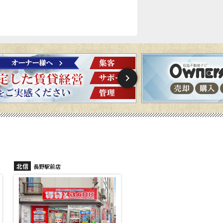
北信
北信
長野稲里店
長野篠ノ井店