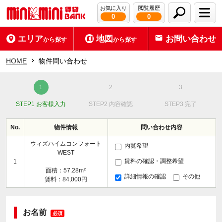
お気に入り
閲覧履歴
0
0
エリア
地図
お問い合わせ
から探す
から探す
HOME
物件問い合わせ
STEP1 お客様入力
STEP2 内容確認
STEP3 完了
No.
物件情報
問い合わせ内容
ウィズハイムコンフォート
内覧希望
WEST
賃料の確認・調整希望
1
面積：57.28m²
詳細情報の確認
その他
賃料：84,000円
お名前
必須