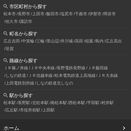
市区町村から探す
松本市
長野市
上田市
飯田市
塩尻市
千曲市
伊那市
岡谷市
佐久市
諏訪市
町名から探す
広丘吉田
中箕輪
三輪
里山辺
井川城
高田
稲葉
島内
広丘高出
笹賀
路線から探す
ＪＲ篠ノ井線
ＪＲ中央本線
長野電鉄長野線
ＪＲ飯田線
しなの鉄道
ＪＲ信越本線
松本電気鉄道上高地線
ＪＲ大糸線
上田電鉄別所線
しなの鉄道北しなの
駅から探す
松本駅
長野駅
北松本駅
南松本駅
西松本駅
平田駅
村井駅
広丘駅
市役所前駅
上田駅
ホーム