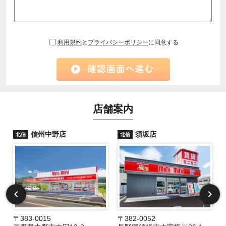
利用規約
と
プライバシーポリシー
に同意する
店舗案内
信州中野店
須坂店
北信
北信
〒383-0015
〒382-0052