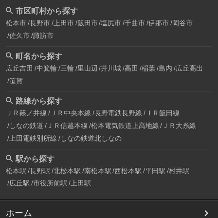
市区町村から探す
松本市
長野市
上田市
飯田市
塩尻市
千曲市
伊那市
岡谷市
佐久市
諏訪市
町名から探す
広丘吉田
中箕輪
三輪
里山辺
井川城
高田
稲葉
島内
広丘高出
笹賀
路線から探す
ＪＲ篠ノ井線
ＪＲ中央本線
長野電鉄長野線
ＪＲ飯田線
しなの鉄道
ＪＲ信越本線
松本電気鉄道上高地線
ＪＲ大糸線
上田電鉄別所線
しなの鉄道北しなの
駅から探す
松本駅
長野駅
北松本駅
南松本駅
西松本駅
平田駅
村井駅
広丘駅
市役所前駅
上田駅
ホーム