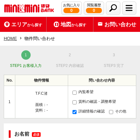
お気に入り
閲覧履歴
0
0
エリア
地図
お問い合わせ
から探す
から探す
HOME
物件問い合わせ
STEP1 お客様入力
STEP2 内容確認
STEP3 完了
No.
物件情報
問い合わせ内容
内覧希望
T.F.C渚
賃料の確認・調整希望
1
面積：-
賃料：-
詳細情報の確認
その他
お名前
必須