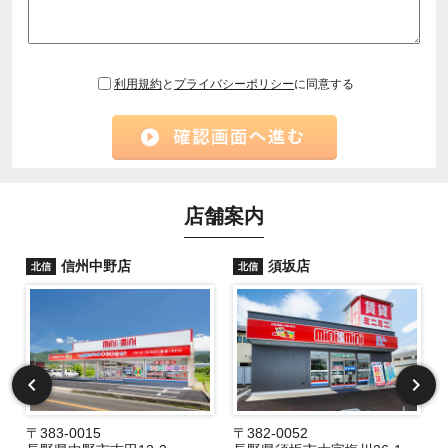
利用規約
と
プライバシーポリシー
に同意する
店舗案内
信州中野店
須坂店
北信
北信
〒383-0015
〒382-0052