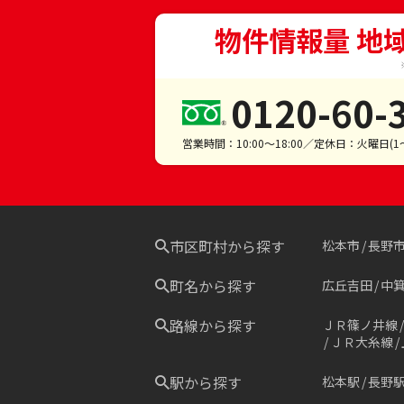
物件情報量 地
0120-60-
営業時間：10:00～18:00／定休日：火曜日(
市区町村から探す
松本市
長野
町名から探す
広丘吉田
中
路線から探す
ＪＲ篠ノ井線
ＪＲ大糸線
駅から探す
松本駅
長野