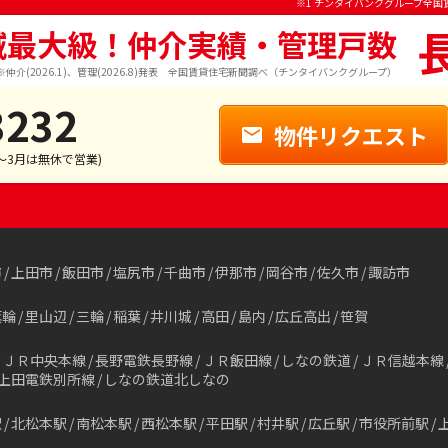
※1 チンタイバンクグループ全国
域最大級！仲介実績・管理戸数
※仲介(2026.1)、管理(2026.8)発表 全国賃貸住宅新聞調べ（チンタイバンクグループ）
3232
物件リクエスト
1～3月は無休で営業)
市
上田市
飯田市
塩尻市
千曲市
伊那市
岡谷市
佐久市
諏訪市
箕輪
里山辺
三輪
稲葉
井川城
高田
島内
広丘高出
笹賀
ＪＲ中央本線
長野電鉄長野線
ＪＲ飯田線
しなの鉄道
ＪＲ信越本線
上田電鉄別所線
しなの鉄道北しなの
駅
北松本駅
南松本駅
西松本駅
平田駅
村井駅
広丘駅
市役所前駅