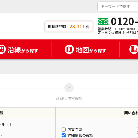
0120
23,111
掲載建物数
件
営業時間：10:00～18:00
定休日：火曜日(1～3月は
沿線
地図
から探す
から探す
STEP2 内容確認
報
問い合
ール・Ｔ
内覧希望
-
詳細情報の確認