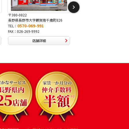
〒381-2243
〒388-8007
賀南千歳町826
長野県長野市稲里1-5-25
長野県長野市篠
91
0570-067-878
0570-0
TEL：
TEL：
FAX：026-286-7888
FAX：026-292
詳細
店舗詳細