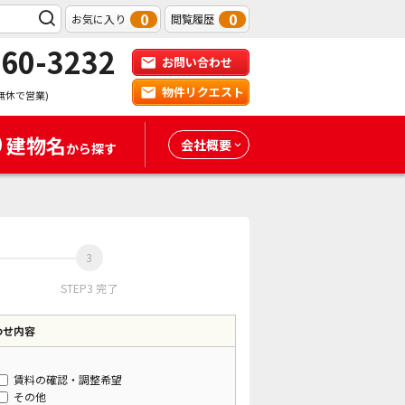
0
0
お気に入り
閲覧履歴
-60-3232
お問い合わせ
物件リクエスト
無休で営業)
建物名
会社概要
から探す
STEP3 完了
わせ内容
賃料の確認・調整希望
その他