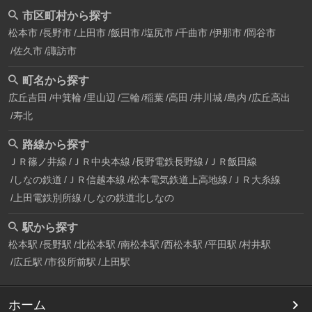
市区町村から探す
松本市
長野市
上田市
飯田市
塩尻市
千曲市
伊那市
岡谷市
佐久市
諏訪市
町名から探す
広丘吉田
中箕輪
里山辺
三輪
稲葉
高田
井川城
島内
広丘高出
寿北
路線から探す
ＪＲ篠ノ井線
ＪＲ中央本線
長野電鉄長野線
ＪＲ飯田線
しなの鉄道
ＪＲ信越本線
松本電気鉄道上高地線
ＪＲ大糸線
上田電鉄別所線
しなの鉄道北しなの
駅から探す
松本駅
長野駅
北松本駅
南松本駅
西松本駅
平田駅
村井駅
広丘駅
市役所前駅
上田駅
ホーム