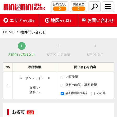
お気に入り
閲覧履歴
0
0
エリア
地図
お問い合わせ
から探す
から探す
HOME
物件問い合わせ
STEP1 お客様入力
STEP2 内容確認
STEP3 完了
No.
物件情報
問い合わせ内容
内覧希望
ル・サンシャイン Ⅱ
賃料の確認・調整希望
1
面積：-
賃料：-
詳細情報の確認
その他
お名前
必須