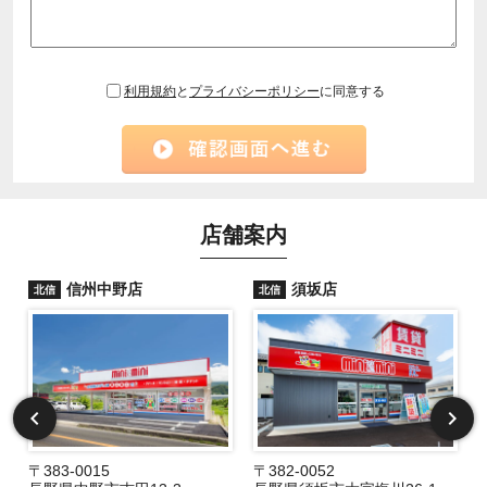
利用規約
と
プライバシーポリシー
に同意する
店舗案内
信州中野店
須坂店
北信
北信
〒383-0015
〒382-0052