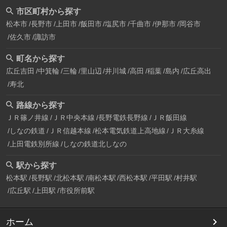
市区町村から探す
松本市
長野市
上田市
飯田市
塩尻市
千曲市
伊那市
岡谷市
佐久市
諏訪市
町名から探す
広丘吉田
中箕輪
三輪
里山辺
井川城
高田
稲葉
島内
広丘高出
寿北
路線から探す
ＪＲ篠ノ井線
ＪＲ中央本線
長野電鉄長野線
ＪＲ飯田線
しなの鉄道
ＪＲ信越本線
松本電気鉄道上高地線
ＪＲ大糸線
上田電鉄別所線
しなの鉄道北しなの
駅から探す
松本駅
長野駅
北松本駅
南松本駅
西松本駅
平田駅
村井駅
広丘駅
上田駅
市役所前駅
ホーム