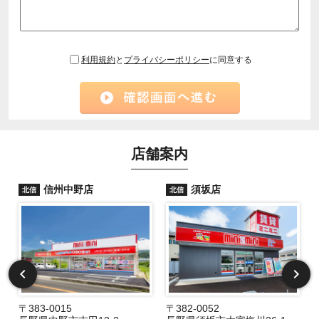
利用規約
と
プライバシーポリシー
に同意する
店舗案内
信州中野店
須坂店
北信
北信
〒383-0015
〒382-0052