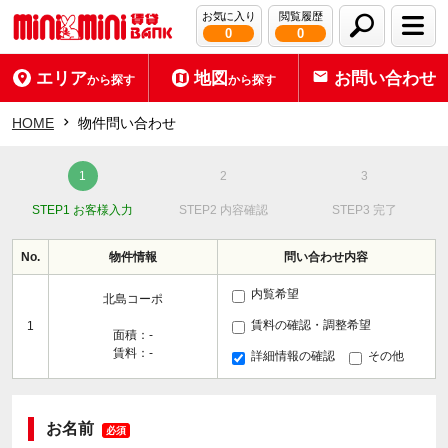
お気に入り
閲覧履歴
0
0
エリア
地図
お問い合わせ
から探す
から探す
HOME
物件問い合わせ
STEP1 お客様入力
STEP2 内容確認
STEP3 完了
No.
物件情報
問い合わせ内容
内覧希望
北島コーポ
賃料の確認・調整希望
1
面積：-
賃料：-
詳細情報の確認
その他
お名前
必須