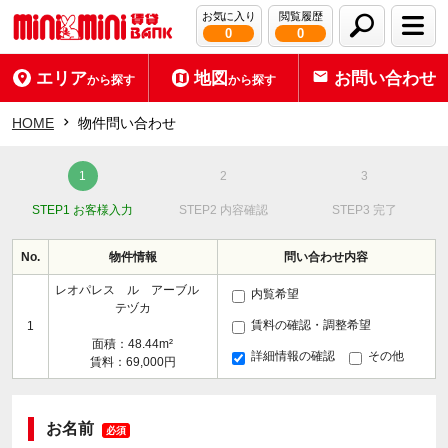
お気に入り
閲覧履歴
0
0
エリア
地図
お問い合わせ
から探す
から探す
HOME
物件問い合わせ
STEP1 お客様入力
STEP2 内容確認
STEP3 完了
No.
物件情報
問い合わせ内容
レオパレス ル アーブル
内覧希望
テヅカ
賃料の確認・調整希望
1
面積：48.44m²
詳細情報の確認
その他
賃料：69,000円
お名前
必須