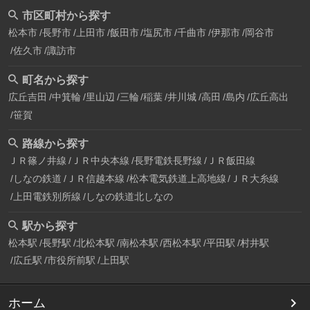
市区町村から探す
松本市
長野市
上田市
飯田市
塩尻市
千曲市
伊那市
岡谷市
佐久市
諏訪市
町名から探す
広丘吉田
中箕輪
里山辺
三輪
稲葉
井川城
高田
島内
広丘高出
笹賀
路線から探す
ＪＲ篠ノ井線
ＪＲ中央本線
長野電鉄長野線
ＪＲ飯田線
しなの鉄道
ＪＲ信越本線
松本電気鉄道上高地線
ＪＲ大糸線
上田電鉄別所線
しなの鉄道北しなの
駅から探す
松本駅
長野駅
北松本駅
南松本駅
西松本駅
平田駅
村井駅
広丘駅
市役所前駅
上田駅
ホーム