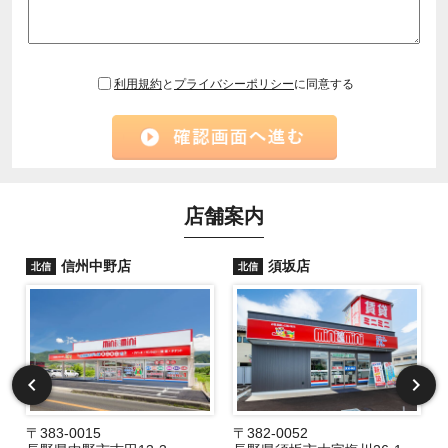
利用規約
と
プライバシーポリシー
に同意する
店舗案内
信州中野店
須坂店
北信
北信
〒383-0015
〒382-0052