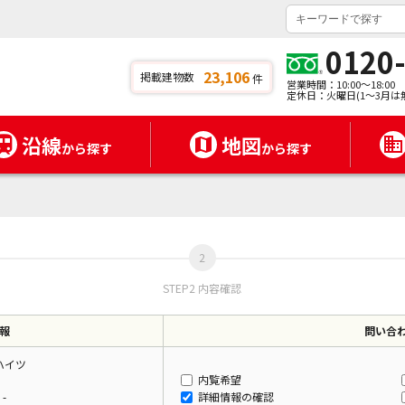
0120
23,106
掲載建物数
件
営業時間：10:00～18:00
定休日：火曜日(1～3月は
沿線
地図
から探す
から探す
STEP2 内容確認
報
問い合
ハイツ
内覧希望
-
詳細情報の確認