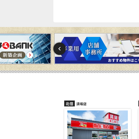
信
北信
須坂店
長野稲田店