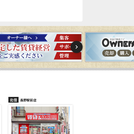
北信
北信
長野稲里店
長野篠ノ井店