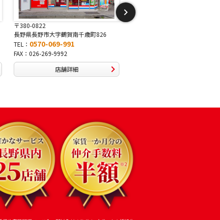
〒381-2243
〒388-8007
長野県長野市稲里1-5-25
長野県長野市篠ノ井布施高田407
0570-067-878
0570-093-232
TEL：
TEL：
FAX：026-286-7888
FAX：026-292-3231
店舗詳細
店舗詳細