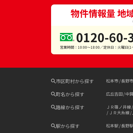
物件情報量 地
0120-60-
営業時間：10:00～18:00／定休日：火曜日(
市区町村から探す
松本市
長野
町名から探す
広丘吉田
中
路線から探す
ＪＲ篠ノ井線
ＪＲ大糸線
駅から探す
松本駅
長野