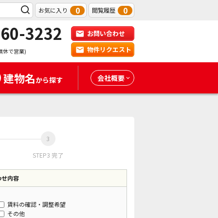
0
0
お気に入り
閲覧履歴
-60-3232
お問い合わせ
物件リクエスト
無休で営業)
建物名
会社概要
から探す
STEP3 完了
わせ内容
賃料の確認・調整希望
その他