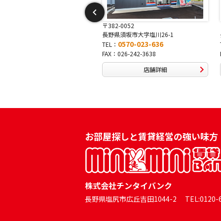
2-0052
〒381-0042
県須坂市大字塩川26-1
長野県長野市稲田2-7-43
0570-023-636
0570-025-457
：
TEL：
：026-242-3638
FAX：026-254-5778
店舗詳細
店舗詳細
お部屋探しと賃貸経営の強い味方
株式会社チンタイバンク
長野県塩尻市広丘吉田1044-2 TEL:0120-60