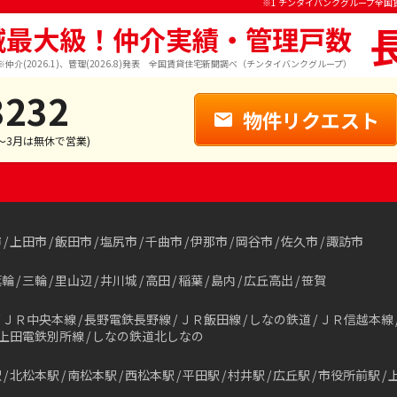
※1 チンタイバンクグループ全国
域最大級！仲介実績・管理戸数
※仲介(2026.1)、管理(2026.8)発表 全国賃貸住宅新聞調べ（チンタイバンクグループ）
3232
物件リクエスト
1～3月は無休で営業)
市
上田市
飯田市
塩尻市
千曲市
伊那市
岡谷市
佐久市
諏訪市
箕輪
三輪
里山辺
井川城
高田
稲葉
島内
広丘高出
笹賀
ＪＲ中央本線
長野電鉄長野線
ＪＲ飯田線
しなの鉄道
ＪＲ信越本線
上田電鉄別所線
しなの鉄道北しなの
駅
北松本駅
南松本駅
西松本駅
平田駅
村井駅
広丘駅
市役所前駅