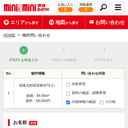
お気に入り
閲覧履歴
0
0
エリア
地図
お問い合わせ
から探す
から探す
HOME
物件問い合わせ
STEP1 お客様入力
STEP2 内容確認
STEP3 完了
No.
物件情報
問い合わせ内容
内覧希望
稲葉北村様貸家(979-2）
賃料の確認・調整希望
1
面積：66.00m²
賃料：68,000円
詳細情報の確認
その他
お名前
必須