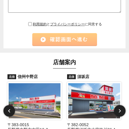
利用規約
と
プライバシーポリシー
に同意する
店舗案内
信州中野店
須坂店
北信
北信
〒383-0015
〒382-0052