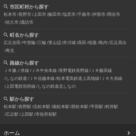
市区町村から探す
松本市
長野市
上田市
飯田市
塩尻市
千曲市
伊那市
岡谷市
佐久市
諏訪市
町名から探す
広丘吉田
中箕輪
三輪
里山辺
井川城
高田
稲葉
島内
広丘高出
寿北
路線から探す
ＪＲ篠ノ井線
ＪＲ中央本線
長野電鉄長野線
ＪＲ飯田線
しなの鉄道
ＪＲ信越本線
松本電気鉄道上高地線
ＪＲ大糸線
上田電鉄別所線
しなの鉄道北しなの
駅から探す
松本駅
長野駅
北松本駅
南松本駅
西松本駅
平田駅
村井駅
広丘駅
上田駅
市役所前駅
ホーム