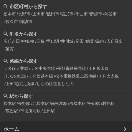
市区町村から探す
松本市
長野市
上田市
飯田市
塩尻市
千曲市
伊那市
岡谷市
佐久市
諏訪市
町名から探す
広丘吉田
中箕輪
三輪
里山辺
井川城
高田
稲葉
島内
広丘高出
笹賀
路線から探す
ＪＲ篠ノ井線
ＪＲ中央本線
長野電鉄長野線
ＪＲ飯田線
しなの鉄道
ＪＲ信越本線
松本電気鉄道上高地線
ＪＲ大糸線
上田電鉄別所線
しなの鉄道北しなの
駅から探す
松本駅
長野駅
北松本駅
南松本駅
西松本駅
平田駅
村井駅
広丘駅
市役所前駅
上田駅
ホーム