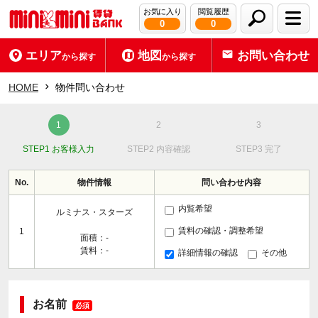
お気に入り
閲覧履歴
0
0
エリア
地図
お問い合わせ
から探す
から探す
HOME
物件問い合わせ
STEP1 お客様入力
STEP2 内容確認
STEP3 完了
No.
物件情報
問い合わせ内容
内覧希望
ルミナス・スターズ
賃料の確認・調整希望
1
面積：-
賃料：-
詳細情報の確認
その他
お名前
必須