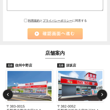
利用規約
と
プライバシーポリシー
に同意する
店舗案内
信州中野店
須坂店
北信
北信
〒383-0015
〒382-0052