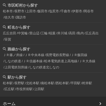
市区町村から探す
松本市
長野市
上田市
飯田市
塩尻市
千曲市
伊那市
岡谷市
佐久市
諏訪市
町名から探す
広丘吉田
中箕輪
里山辺
三輪
稲葉
井川城
高田
島内
広丘高出
笹賀
路線から探す
ＪＲ篠ノ井線
ＪＲ中央本線
長野電鉄長野線
ＪＲ飯田線
しなの鉄道
ＪＲ信越本線
松本電気鉄道上高地線
ＪＲ大糸線
上田電鉄別所線
しなの鉄道北しなの
駅から探す
松本駅
長野駅
北松本駅
南松本駅
西松本駅
平田駅
村井駅
広丘駅
市役所前駅
上田駅
ホーム