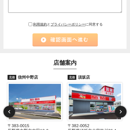
利用規約
と
プライバシーポリシー
に同意する
店舗案内
信州中野店
須坂店
北信
北信
〒383-0015
〒382-0052