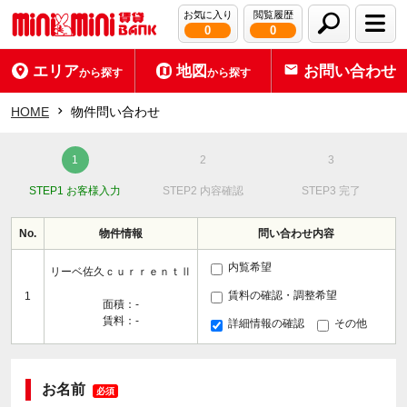
お気に入り
閲覧履歴
0
0
エリア
地図
お問い合わせ
から探す
から探す
HOME
物件問い合わせ
STEP1 お客様入力
STEP2 内容確認
STEP3 完了
No.
物件情報
問い合わせ内容
内覧希望
リーベ佐久ｃｕｒｒｅｎｔⅡ
賃料の確認・調整希望
1
面積：-
賃料：-
詳細情報の確認
その他
お名前
必須