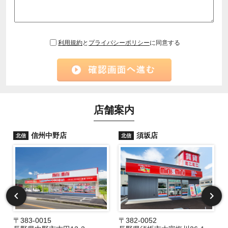
利用規約
と
プライバシーポリシー
に同意する
店舗案内
信州中野店
須坂店
北信
北信
〒383-0015
〒382-0052