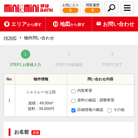
お気に入り
閲覧履歴
0
0
エリア
地図
お問い合わせ
から探す
から探す
HOME
物件問い合わせ
STEP1 お客様入力
STEP2 内容確認
STEP3 完了
No.
物件情報
問い合わせ内容
内覧希望
シャトレーゼ上田
賃料の確認・調整希望
1
面積：49.00m²
賃料：39,000円
詳細情報の確認
その他
お名前
必須