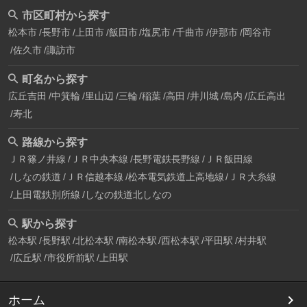
市区町村から探す
松本市
長野市
上田市
飯田市
塩尻市
千曲市
伊那市
岡谷市
佐久市
諏訪市
町名から探す
広丘吉田
中箕輪
里山辺
三輪
稲葉
高田
井川城
島内
広丘高出
寿北
路線から探す
ＪＲ篠ノ井線
ＪＲ中央本線
長野電鉄長野線
ＪＲ飯田線
しなの鉄道
ＪＲ信越本線
松本電気鉄道上高地線
ＪＲ大糸線
上田電鉄別所線
しなの鉄道北しなの
駅から探す
松本駅
長野駅
北松本駅
南松本駅
西松本駅
平田駅
村井駅
広丘駅
市役所前駅
上田駅
ホーム