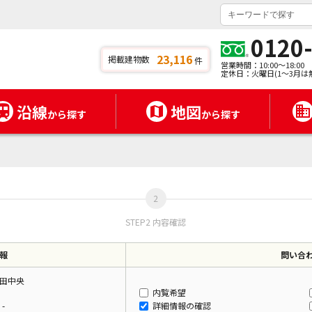
0120
23,116
掲載建物数
件
営業時間：10:00～18:00
定休日：火曜日(1～3月は
沿線
地図
から探す
から探す
STEP2 内容確認
報
問い合
田中央
内覧希望
-
詳細情報の確認