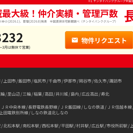
※1 チンタイバンクグループ全国
域最大級！仲介実績・管理戸数
※仲介(2026.1)、管理(2026.8)発表 全国賃貸住宅新聞調べ（チンタイバンクグループ）
3232
物件リクエスト
1～3月は無休で営業)
市
上田市
飯田市
塩尻市
千曲市
伊那市
岡谷市
佐久市
諏訪市
箕輪
里山辺
三輪
稲葉
高田
井川城
島内
広丘高出
寿北
ＪＲ中央本線
長野電鉄長野線
ＪＲ飯田線
しなの鉄道
ＪＲ信越本線
上田電鉄別所線
しなの鉄道北しなの
駅
北松本駅
南松本駅
西松本駅
平田駅
村井駅
広丘駅
市役所前駅