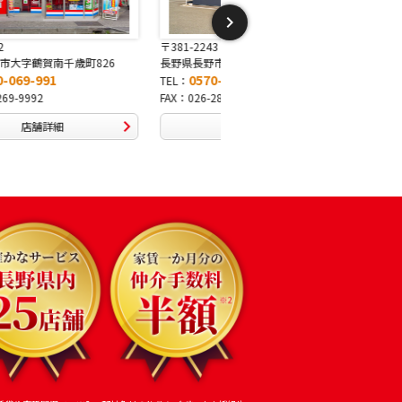
〒381-2243
〒388-8007
長野県長野市稲里1-5-25
長野県長野市篠ノ井布施高田407-
0570-067-878
0570-093-232
TEL：
TEL：
FAX：026-286-7888
FAX：026-292-3231
店舗詳細
店舗詳細