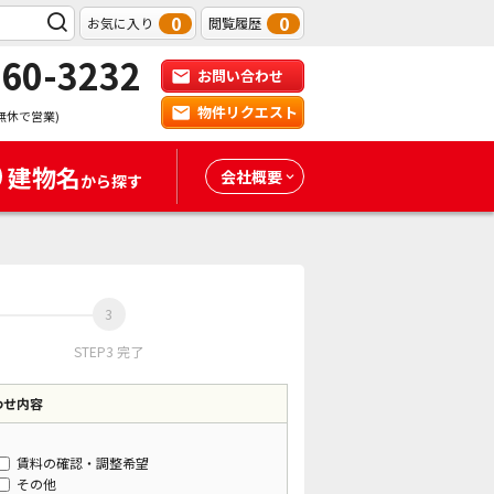
0
0
お気に入り
閲覧履歴
-60-3232
お問い合わせ
物件リクエスト
無休で営業)
建物名
会社概要
から探す
STEP3 完了
わせ内容
賃料の確認・調整希望
その他