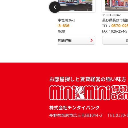
-0052
〒381-0042
須坂市大字塩川26-1
長野県長野市稲田2-7-43
0570-023-636
0570-025-457
TEL：
026-242-3638
FAX：026-254-5778
店舗詳細
店舗詳細
お部屋探しと賃貸経営の強い味方
株式会社チンタイバンク
長野県塩尻市広丘吉田1044-2 TEL:0120-60