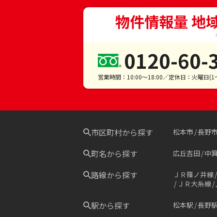
物件情報量 地
0120-60-
営業時間：10:00～18:00／定休日：火曜日(
市区町村から探す
松本市
長野
町名から探す
広丘吉田
中
路線から探す
ＪＲ篠ノ井線
ＪＲ大糸線
駅から探す
松本駅
長野