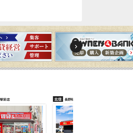
北信
北信
長野稲里店
長野篠ノ井店