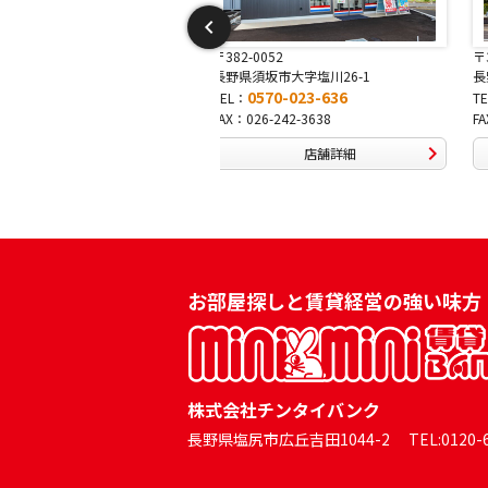
-0052
〒381-0042
須坂市大字塩川26-1
長野県長野市稲田2-7-43
0570-023-636
0570-025-457
TEL：
026-242-3638
FAX：026-254-5778
店舗詳細
店舗詳細
お部屋探しと賃貸経営の強い味方
株式会社チンタイバンク
長野県塩尻市広丘吉田1044-2 TEL:0120-60