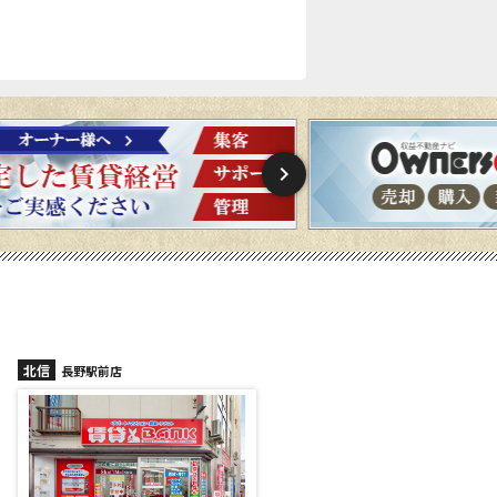
北信
北信
長野稲里店
長野篠ノ井店