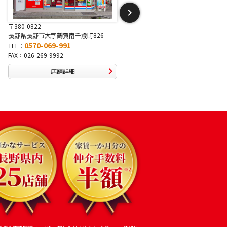
〒381-2243
〒388-8007
長野県長野市稲里1-5-25
長野県長野市篠ノ井布施高田407-
0570-067-878
0570-093-232
TEL：
TEL：
FAX：026-286-7888
FAX：026-292-3231
店舗詳細
店舗詳細