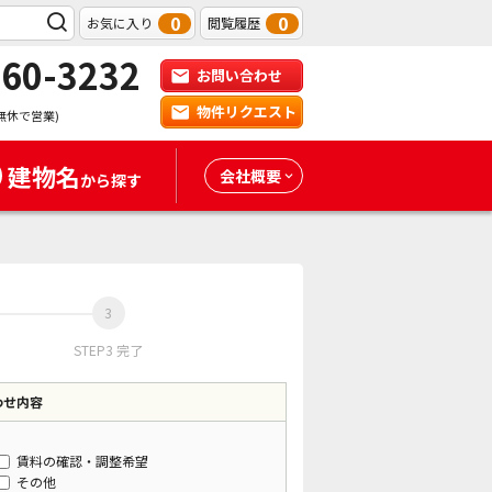
0
0
お気に入り
閲覧履歴
-60-3232
お問い合わせ
物件リクエスト
無休で営業)
建物名
会社概要
から探す
STEP3 完了
わせ内容
賃料の確認・調整希望
その他