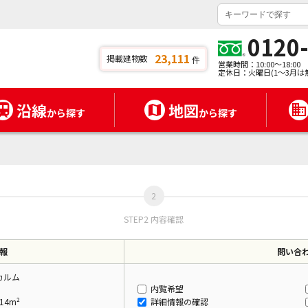
0120
23,111
掲載建物数
件
営業時間：10:00～18:00
定休日：火曜日(1～3月は
沿線
地図
から探す
から探す
STEP2 内容確認
報
問い合
カルム
内覧希望
14m²
詳細情報の確認