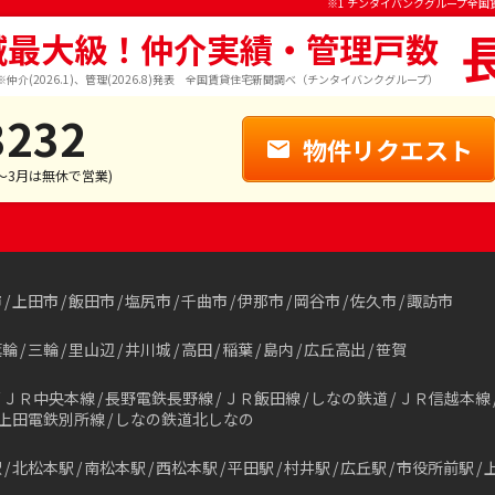
※1 チンタイバンクグループ全国
域最大級！仲介実績・管理戸数
※仲介(2026.1)、管理(2026.8)発表 全国賃貸住宅新聞調べ（チンタイバンクグループ）
3232
物件リクエスト
1～3月は無休で営業)
市
上田市
飯田市
塩尻市
千曲市
伊那市
岡谷市
佐久市
諏訪市
箕輪
三輪
里山辺
井川城
高田
稲葉
島内
広丘高出
笹賀
ＪＲ中央本線
長野電鉄長野線
ＪＲ飯田線
しなの鉄道
ＪＲ信越本線
上田電鉄別所線
しなの鉄道北しなの
駅
北松本駅
南松本駅
西松本駅
平田駅
村井駅
広丘駅
市役所前駅