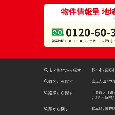
物件情報量 地
0120-60-
営業時間：10:00～18:00／定休日：火曜日(
市区町村から探す
松本市
長野
町名から探す
広丘吉田
中
路線から探す
ＪＲ篠ノ井線
ＪＲ大糸線
駅から探す
松本駅
長野