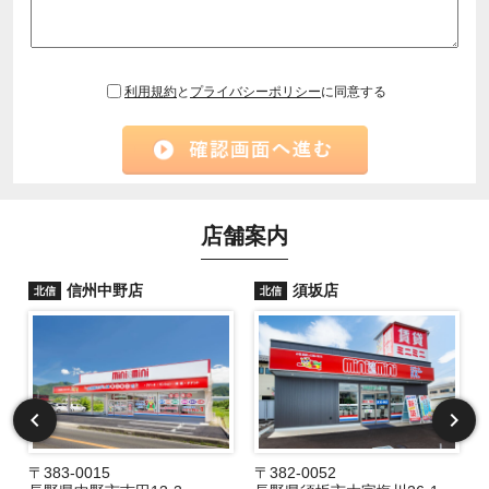
利用規約
と
プライバシーポリシー
に同意する
店舗案内
信州中野店
須坂店
北信
北信
〒383-0015
〒382-0052