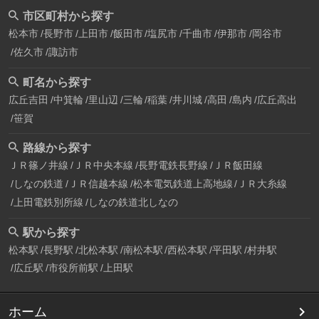
市区町村から探す
松本市
長野市
上田市
飯田市
塩尻市
千曲市
伊那市
岡谷市
佐久市
諏訪市
町名から探す
広丘吉田
中箕輪
里山辺
三輪
稲葉
井川城
高田
島内
広丘高出
笹賀
路線から探す
ＪＲ篠ノ井線
ＪＲ中央本線
長野電鉄長野線
ＪＲ飯田線
しなの鉄道
ＪＲ信越本線
松本電気鉄道上高地線
ＪＲ大糸線
上田電鉄別所線
しなの鉄道北しなの
駅から探す
松本駅
長野駅
北松本駅
南松本駅
西松本駅
平田駅
村井駅
広丘駅
市役所前駅
上田駅
ホーム