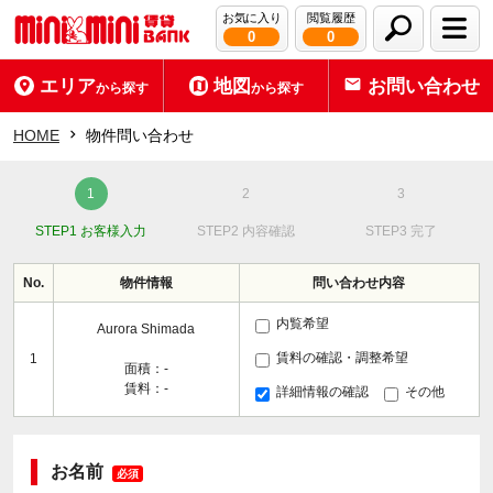
お気に入り
閲覧履歴
0
0
エリア
地図
お問い合わせ
から探す
から探す
HOME
物件問い合わせ
STEP1 お客様入力
STEP2 内容確認
STEP3 完了
No.
物件情報
問い合わせ内容
内覧希望
Aurora Shimada
賃料の確認・調整希望
1
面積：-
賃料：-
詳細情報の確認
その他
お名前
必須