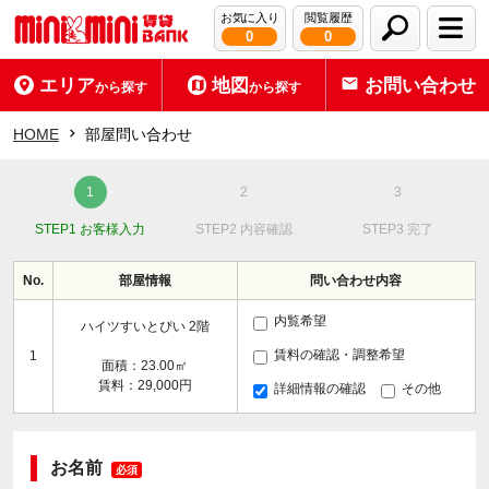
お気に入り
閲覧履歴
0
0
エリア
地図
お問い合わせ
から探す
から探す
HOME
部屋問い合わせ
STEP1 お客様入力
STEP2 内容確認
STEP3 完了
No.
部屋情報
問い合わせ内容
内覧希望
ハイツすいとぴい 2階
賃料の確認・調整希望
1
面積：23.00㎡
賃料：29,000円
詳細情報の確認
その他
お名前
必須