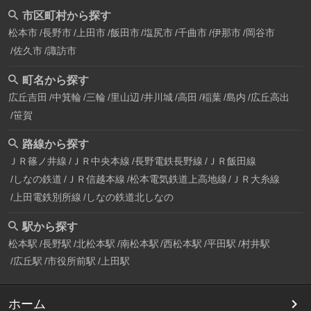
市区町村から探す
松本市
長野市
上田市
飯田市
塩尻市
千曲市
伊那市
岡谷市
佐久市
諏訪市
町名から探す
広丘吉田
中箕輪
三輪
里山辺
井川城
高田
稲葉
島内
広丘高出
笹賀
路線から探す
ＪＲ篠ノ井線
ＪＲ中央本線
長野電鉄長野線
ＪＲ飯田線
しなの鉄道
ＪＲ信越本線
松本電気鉄道上高地線
ＪＲ大糸線
上田電鉄別所線
しなの鉄道北しなの
駅から探す
松本駅
長野駅
北松本駅
南松本駅
西松本駅
平田駅
村井駅
広丘駅
市役所前駅
上田駅
ホーム