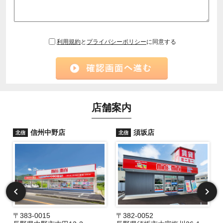
利用規約
と
プライバシーポリシー
に同意する
店舗案内
信州中野店
須坂店
北信
北信
〒383-0015
〒382-0052