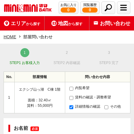
お気に入り
閲覧履歴
0
0
エリア
地図
お問い合わせ
から探す
から探す
HOME
部屋問い合わせ
STEP1 お客様入力
STEP2 内容確認
STEP3 完了
No.
部屋情報
問い合わせ内容
内覧希望
エクシブ山っ湖 C棟 1階
賃料の確認・調整希望
1
面積：32.40㎡
賃料：55,000円
詳細情報の確認
その他
お名前
必須