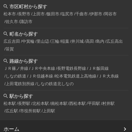
市区町村から探す
松本市
長野市
上田市
飯田市
塩尻市
千曲市
伊那市
岡谷市
佐久市
諏訪市
町名から探す
広丘吉田
中箕輪
里山辺
三輪
稲葉
井川城
高田
島内
広丘高出
笹賀
路線から探す
ＪＲ篠ノ井線
ＪＲ中央本線
長野電鉄長野線
ＪＲ飯田線
しなの鉄道
ＪＲ信越本線
松本電気鉄道上高地線
ＪＲ大糸線
上田電鉄別所線
しなの鉄道北しなの
駅から探す
松本駅
長野駅
北松本駅
南松本駅
西松本駅
平田駅
村井駅
広丘駅
市役所前駅
上田駅
ホーム