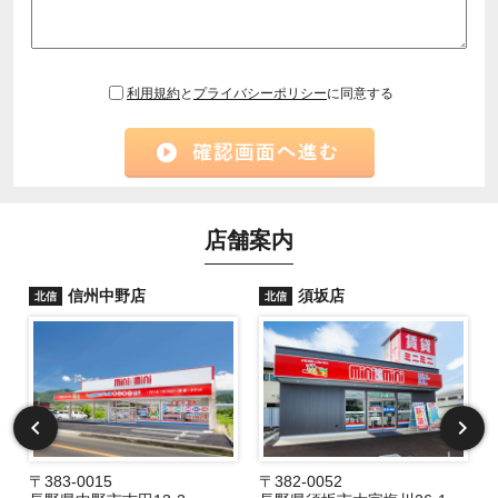
利用規約
と
プライバシーポリシー
に同意する
店舗案内
信州中野店
須坂店
北信
北信
〒383-0015
〒382-0052