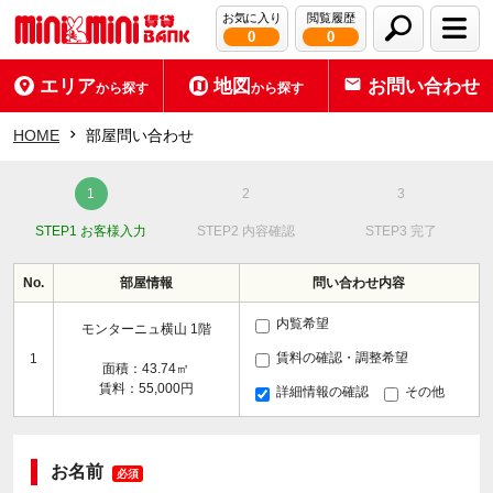
お気に入り
閲覧履歴
0
0
エリア
地図
お問い合わせ
から探す
から探す
HOME
部屋問い合わせ
STEP1 お客様入力
STEP2 内容確認
STEP3 完了
No.
部屋情報
問い合わせ内容
内覧希望
モンターニュ横山 1階
賃料の確認・調整希望
1
面積：43.74㎡
賃料：55,000円
詳細情報の確認
その他
お名前
必須