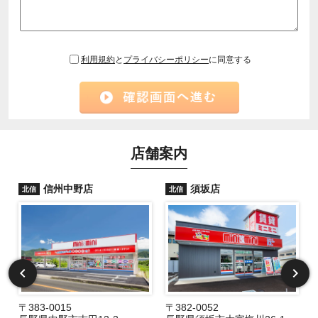
利用規約
と
プライバシーポリシー
に同意する
店舗案内
信州中野店
須坂店
北信
北信
〒383-0015
〒382-0052