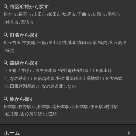
市区町村から探す
松本市
長野市
上田市
飯田市
塩尻市
千曲市
伊那市
岡谷市
佐久市
諏訪市
町名から探す
広丘吉田
中箕輪
三輪
里山辺
井川城
高田
稲葉
島内
広丘高出
笹賀
路線から探す
ＪＲ篠ノ井線
ＪＲ中央本線
長野電鉄長野線
ＪＲ飯田線
しなの鉄道
ＪＲ信越本線
松本電気鉄道上高地線
ＪＲ大糸線
上田電鉄別所線
しなの鉄道北しなの
駅から探す
松本駅
長野駅
北松本駅
南松本駅
西松本駅
平田駅
村井駅
広丘駅
市役所前駅
上田駅
ホーム