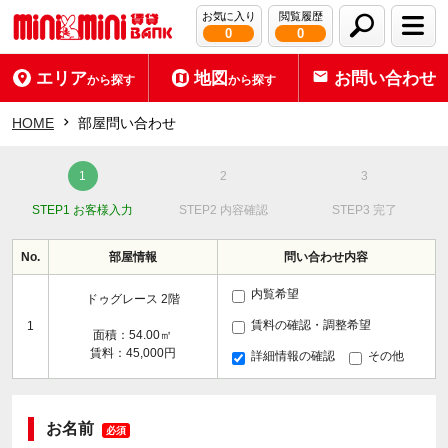
お気に入り
閲覧履歴
0
0
エリア
地図
お問い合わせ
から探す
から探す
HOME
部屋問い合わせ
STEP1 お客様入力
STEP2 内容確認
STEP3 完了
No.
部屋情報
問い合わせ内容
内覧希望
ドゥグレース 2階
賃料の確認・調整希望
1
面積：54.00㎡
賃料：45,000円
詳細情報の確認
その他
お名前
必須