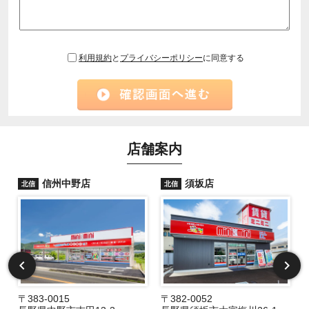
利用規約
と
プライバシーポリシー
に同意する
店舗案内
信州中野店
須坂店
北信
北信
〒383-0015
〒382-0052