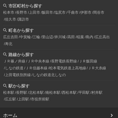
市区町村から探す
松本市
長野市
上田市
飯田市
塩尻市
千曲市
伊那市
岡谷市
佐久市
諏訪市
町名から探す
広丘吉田
中箕輪
三輪
里山辺
井川城
高田
稲葉
島内
広丘高出
寿北
路線から探す
ＪＲ篠ノ井線
ＪＲ中央本線
長野電鉄長野線
ＪＲ飯田線
しなの鉄道
ＪＲ信越本線
松本電気鉄道上高地線
ＪＲ大糸線
上田電鉄別所線
しなの鉄道北しなの
駅から探す
松本駅
長野駅
北松本駅
南松本駅
西松本駅
平田駅
村井駅
広丘駅
上田駅
市役所前駅
ホーム