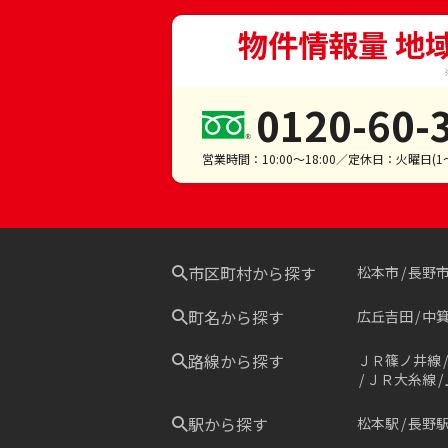
物件情報量 地
0120-60-
営業時間：10:00～18:00／定休日：火曜日(
市区町村から探す
松本市
長野
町名から探す
広丘吉田
中
路線から探す
ＪＲ篠ノ井線
ＪＲ大糸線
駅から探す
松本駅
長野