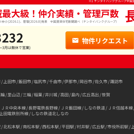
※1 チンタイバンクグループ全国
域最大級！仲介実績・管理戸数
※仲介(2026.1)、管理(2026.8)発表 全国賃貸住宅新聞調べ（チンタイバンクグループ）
3232
物件リクエスト
1～3月は無休で営業)
市
上田市
飯田市
塩尻市
千曲市
伊那市
岡谷市
佐久市
諏訪市
箕輪
里山辺
三輪
稲葉
井川城
高田
島内
広丘高出
笹賀
ＪＲ中央本線
長野電鉄長野線
ＪＲ飯田線
しなの鉄道
ＪＲ信越本線
上田電鉄別所線
しなの鉄道北しなの
駅
北松本駅
南松本駅
西松本駅
平田駅
村井駅
広丘駅
市役所前駅