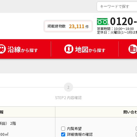
0120
23,111
掲載建物数
件
営業時間：10:00～18:00
定休日：火曜日(1～3月は
沿線
地図
から探す
から探す
STEP2 内容確認
報
問い合
田） 2階
内覧希望
.00㎡
詳細情報の確認