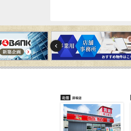
信
北信
須坂店
長野稲田店