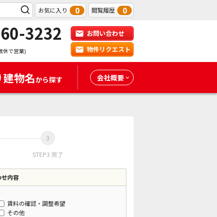
0
0
お気に入り
閲覧履歴
-60-3232
お問い合わせ
物件リクエスト
無休で営業)
建物名
会社概要
から探す
STEP3 完了
わせ内容
賃料の確認・調整希望
その他