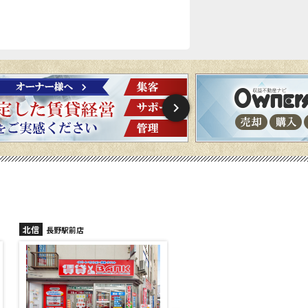
北信
北信
長野稲里店
長野篠ノ井店