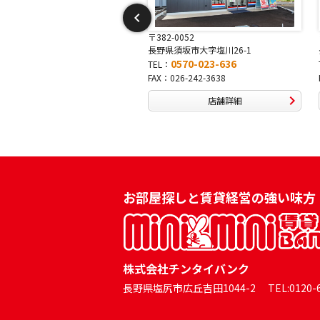
2-0052
〒381-0042
県須坂市大字塩川26-1
長野県長野市稲田2-7-43
0570-023-636
0570-025-457
L：
TEL：
：026-242-3638
FAX：026-254-5778
店舗詳細
店舗詳細
お部屋探しと賃貸経営の強い味方
株式会社チンタイバンク
長野県塩尻市広丘吉田1044-2 TEL:0120-60