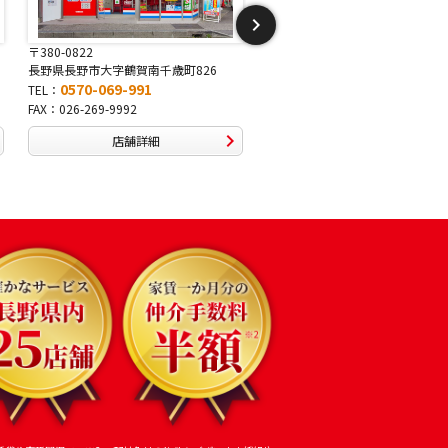
〒381-2243
〒388-8007
長野県長野市稲里1-5-25
長野県長野市篠ノ井布施高田407
0570-067-878
0570-093-232
TEL：
TEL：
FAX：026-286-7888
FAX：026-292-3231
店舗詳細
店舗詳細