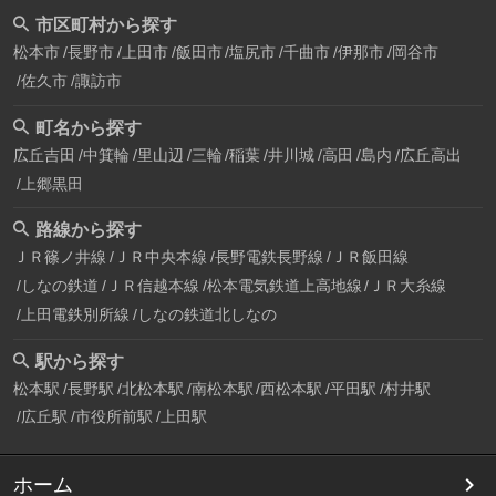
市区町村から探す
松本市
長野市
上田市
飯田市
塩尻市
千曲市
伊那市
岡谷市
佐久市
諏訪市
町名から探す
広丘吉田
中箕輪
里山辺
三輪
稲葉
井川城
高田
島内
広丘高出
上郷黒田
路線から探す
ＪＲ篠ノ井線
ＪＲ中央本線
長野電鉄長野線
ＪＲ飯田線
しなの鉄道
ＪＲ信越本線
松本電気鉄道上高地線
ＪＲ大糸線
上田電鉄別所線
しなの鉄道北しなの
駅から探す
松本駅
長野駅
北松本駅
南松本駅
西松本駅
平田駅
村井駅
広丘駅
市役所前駅
上田駅
ホーム