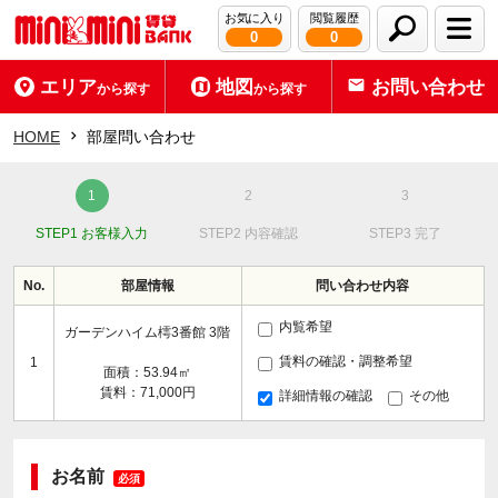
お気に入り
閲覧履歴
0
0
エリア
地図
お問い合わせ
から探す
から探す
HOME
部屋問い合わせ
STEP1 お客様入力
STEP2 内容確認
STEP3 完了
No.
部屋情報
問い合わせ内容
内覧希望
ガーデンハイム樗3番館 3階
賃料の確認・調整希望
1
面積：53.94㎡
賃料：71,000円
詳細情報の確認
その他
お名前
必須