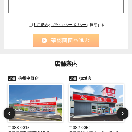
利用規約
と
プライバシーポリシー
に同意する
店舗案内
信州中野店
須坂店
北信
北信
〒383-0015
〒382-0052