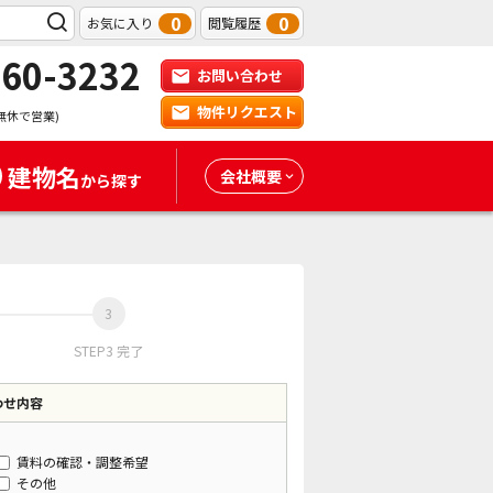
0
0
お気に入り
閲覧履歴
-60-3232
お問い合わせ
物件リクエスト
無休で営業)
建物名
会社概要
から探す
STEP3 完了
わせ内容
賃料の確認・調整希望
その他