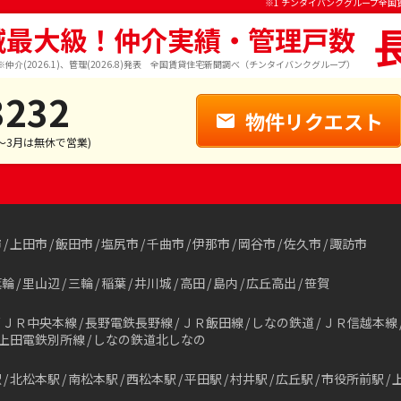
※1 チンタイバンクグループ全国
域最大級！仲介実績・管理戸数
※仲介(2026.1)、管理(2026.8)発表 全国賃貸住宅新聞調べ（チンタイバンクグループ）
3232
物件リクエスト
1～3月は無休で営業)
市
上田市
飯田市
塩尻市
千曲市
伊那市
岡谷市
佐久市
諏訪市
箕輪
里山辺
三輪
稲葉
井川城
高田
島内
広丘高出
笹賀
ＪＲ中央本線
長野電鉄長野線
ＪＲ飯田線
しなの鉄道
ＪＲ信越本線
上田電鉄別所線
しなの鉄道北しなの
駅
北松本駅
南松本駅
西松本駅
平田駅
村井駅
広丘駅
市役所前駅