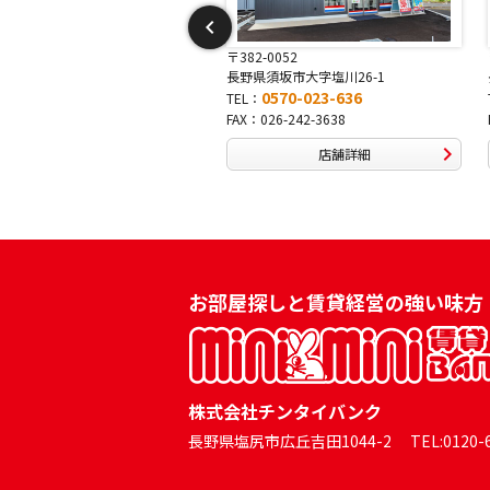
-0015
〒382-0052
中野市吉田13-3
長野県須坂市大字塩川26-1
0570-046-333
0570-023-636
TEL：
0269-24-0334
FAX：026-242-3638
店舗詳細
店舗詳細
お部屋探しと賃貸経営の強い味方
株式会社チンタイバンク
長野県塩尻市広丘吉田1044-2 TEL:0120-60