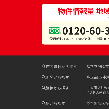
物件情報量 地
0120-60-
営業時間：10:00～18:00／定休日：火曜日(
市区町村から探す
松本市
長野
町名から探す
広丘吉田
中
路線から探す
ＪＲ篠ノ井線
ＪＲ大糸線
駅から探す
松本駅
長野