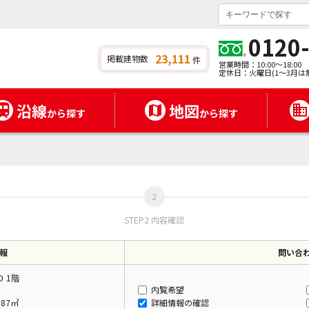
0120
23,111
掲載建物数
件
営業時間：10:00～18:00
定休日：火曜日(1～3月は
沿線
地図
から探す
から探す
STEP2 内容確認
報
問い合
 1階
内覧希望
.87㎡
詳細情報の確認