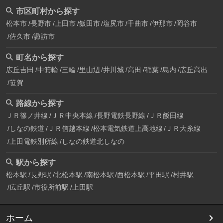
市区町村から探す
松本市
長野市
上田市
飯田市
塩尻市
千曲市
伊那市
岡谷市
佐久市
諏訪市
町名から探す
広丘吉田
中箕輪
三輪
里山辺
井川城
高田
稲葉
島内
広丘高出
笹賀
路線から探す
ＪＲ篠ノ井線
ＪＲ中央本線
長野電鉄長野線
ＪＲ飯田線
しなの鉄道
ＪＲ信越本線
松本電気鉄道上高地線
ＪＲ大糸線
上田電鉄別所線
しなの鉄道北しなの
駅から探す
松本駅
長野駅
北松本駅
南松本駅
西松本駅
平田駅
村井駅
広丘駅
市役所前駅
上田駅
ホーム