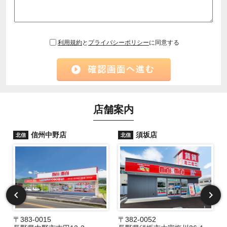
利用規約
と
プライバシーポリシー
に同意する
店舗案内
信州中野店
須坂店
北信
北信
〒383-0015
〒382-0052