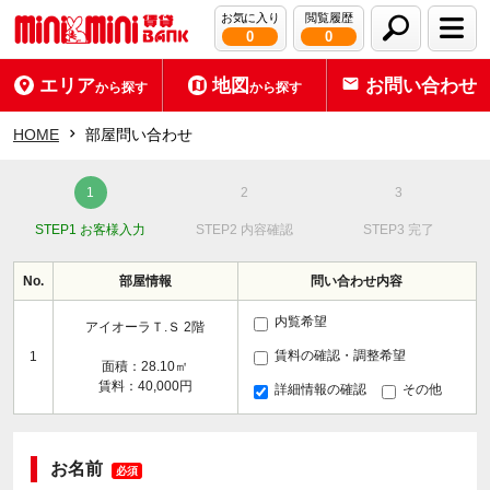
お気に入り
閲覧履歴
0
0
エリア
地図
お問い合わせ
から探す
から探す
HOME
部屋問い合わせ
STEP1 お客様入力
STEP2 内容確認
STEP3 完了
No.
部屋情報
問い合わせ内容
内覧希望
アイオーラＴ.Ｓ 2階
賃料の確認・調整希望
1
面積：28.10㎡
賃料：40,000円
詳細情報の確認
その他
お名前
必須