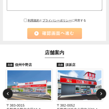
利用規約
と
プライバシーポリシー
に同意する
店舗案内
信州中野店
須坂店
北信
北信
〒383-0015
〒382-0052