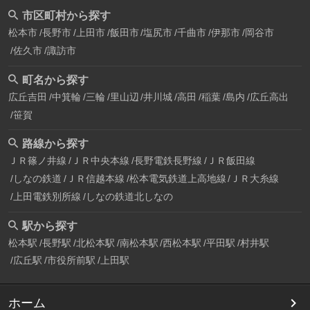
市区町村から探す
松本市
長野市
上田市
飯田市
塩尻市
千曲市
伊那市
岡谷市
佐久市
諏訪市
町名から探す
広丘吉田
中箕輪
三輪
里山辺
井川城
高田
稲葉
島内
広丘高出
笹賀
路線から探す
ＪＲ篠ノ井線
ＪＲ中央本線
長野電鉄長野線
ＪＲ飯田線
しなの鉄道
ＪＲ信越本線
松本電気鉄道上高地線
ＪＲ大糸線
上田電鉄別所線
しなの鉄道北しなの
駅から探す
松本駅
長野駅
北松本駅
南松本駅
西松本駅
平田駅
村井駅
広丘駅
市役所前駅
上田駅
ホーム