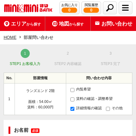
お気に入り
閲覧履歴
0
0
エリア
地図
お問い合わせ
から探す
から探す
HOME
部屋問い合わせ
STEP1 お客様入力
STEP2 内容確認
STEP3 完了
No.
部屋情報
問い合わせ内容
内覧希望
ランズエンド 2階
賃料の確認・調整希望
1
面積：54.00㎡
賃料：60,000円
詳細情報の確認
その他
お名前
必須