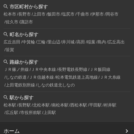
市区町村から探す
松本市
長野市
上田市
飯田市
塩尻市
千曲市
伊那市
岡谷市
佐久市
諏訪市
町名から探す
広丘吉田
中箕輪
三輪
里山辺
井川城
高田
稲葉
島内
広丘高出
笹賀
路線から探す
ＪＲ篠ノ井線
ＪＲ中央本線
長野電鉄長野線
ＪＲ飯田線
しなの鉄道
ＪＲ信越本線
松本電気鉄道上高地線
ＪＲ大糸線
上田電鉄別所線
しなの鉄道北しなの
駅から探す
松本駅
長野駅
北松本駅
南松本駅
西松本駅
平田駅
村井駅
広丘駅
市役所前駅
上田駅
ホーム