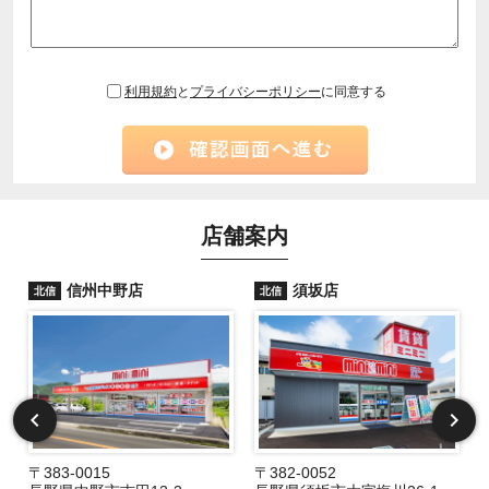
利用規約
と
プライバシーポリシー
に同意する
店舗案内
信州中野店
須坂店
北信
北信
〒383-0015
〒382-0052