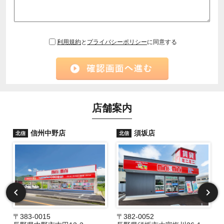
利用規約
と
プライバシーポリシー
に同意する
店舗案内
信州中野店
須坂店
北信
北信
〒383-0015
〒382-0052