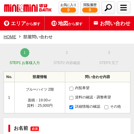
お気に入り
閲覧履歴
0
0
エリア
地図
お問い合わせ
から探す
から探す
HOME
部屋問い合わせ
STEP1 お客様入力
STEP2 内容確認
STEP3 完了
No.
部屋情報
問い合わせ内容
内覧希望
ブルーハイツ 2階
賃料の確認・調整希望
1
面積：19.00㎡
賃料：25,000円
詳細情報の確認
その他
お名前
必須