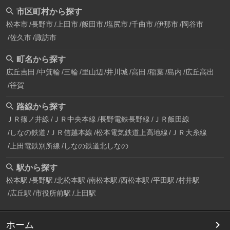
市区町村から探す
松本市
長野市
上田市
飯田市
塩尻市
千曲市
伊那市
岡谷市
佐久市
諏訪市
町名から探す
広丘吉田
中箕輪
三輪
里山辺
井川城
高田
稲葉
島内
広丘高出
笹賀
路線から探す
ＪＲ篠ノ井線
ＪＲ中央本線
長野電鉄長野線
ＪＲ飯田線
しなの鉄道
ＪＲ信越本線
松本電気鉄道上高地線
ＪＲ大糸線
上田電鉄別所線
しなの鉄道北しなの
駅から探す
松本駅
長野駅
北松本駅
南松本駅
西松本駅
平田駅
村井駅
広丘駅
市役所前駅
上田駅
ホーム