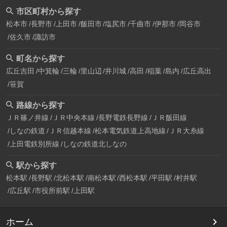
市区町村から探す
松本市
長野市
上田市
飯田市
塩尻市
千曲市
伊那市
岡谷市
佐久市
諏訪市
町名から探す
広丘吉田
中箕輪
三輪
里山辺
井川城
高田
稲葉
島内
広丘高出
笹賀
路線から探す
ＪＲ篠ノ井線
ＪＲ中央本線
長野電鉄長野線
ＪＲ飯田線
しなの鉄道
ＪＲ信越本線
松本電気鉄道上高地線
ＪＲ大糸線
上田電鉄別所線
しなの鉄道北しなの
駅から探す
松本駅
長野駅
北松本駅
南松本駅
西松本駅
平田駅
村井駅
広丘駅
市役所前駅
上田駅
ホーム