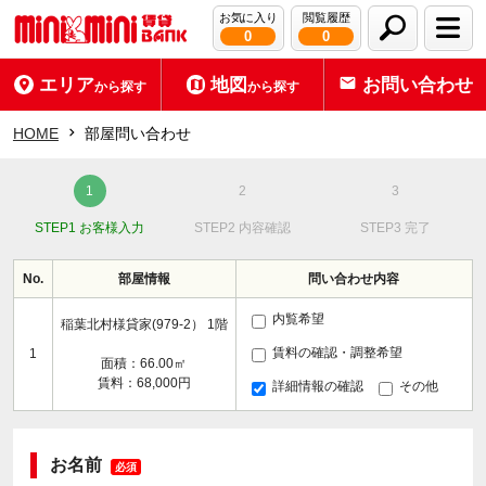
お気に入り
閲覧履歴
0
0
エリア
地図
お問い合わせ
から探す
から探す
HOME
部屋問い合わせ
STEP1 お客様入力
STEP2 内容確認
STEP3 完了
No.
部屋情報
問い合わせ内容
内覧希望
稲葉北村様貸家(979-2） 1階
賃料の確認・調整希望
1
面積：66.00㎡
賃料：68,000円
詳細情報の確認
その他
お名前
必須