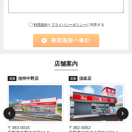
利用規約
と
プライバシーポリシー
に同意する
店舗案内
信州中野店
須坂店
北信
北信
〒383-0015
〒382-0052