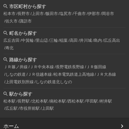
市区町村から探す
松本市
長野市
上田市
飯田市
塩尻市
千曲市
伊那市
岡谷市
佐久市
諏訪市
町名から探す
広丘吉田
中箕輪
里山辺
三輪
稲葉
高田
井川城
島内
広丘高出
寿北
路線から探す
ＪＲ篠ノ井線
ＪＲ中央本線
長野電鉄長野線
ＪＲ飯田線
しなの鉄道
ＪＲ信越本線
松本電気鉄道上高地線
ＪＲ大糸線
上田電鉄別所線
しなの鉄道北しなの
駅から探す
松本駅
長野駅
北松本駅
南松本駅
西松本駅
平田駅
村井駅
広丘駅
市役所前駅
上田駅
ホーム