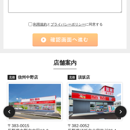
利用規約
と
プライバシーポリシー
に同意する
店舗案内
信州中野店
須坂店
北信
北信
〒383-0015
〒382-0052