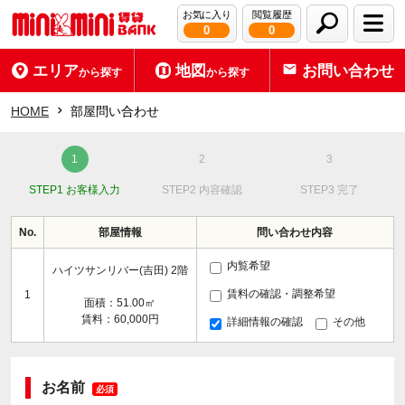
お気に入り
閲覧履歴
0
0
エリア
地図
お問い合わせ
から探す
から探す
HOME
部屋問い合わせ
STEP1 お客様入力
STEP2 内容確認
STEP3 完了
No.
部屋情報
問い合わせ内容
内覧希望
ハイツサンリバー(吉田) 2階
賃料の確認・調整希望
1
面積：51.00㎡
賃料：60,000円
詳細情報の確認
その他
お名前
必須