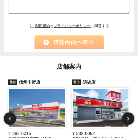
利用規約
と
プライバシーポリシー
に同意する
店舗案内
信州中野店
須坂店
北信
北信
〒383-0015
〒382-0052