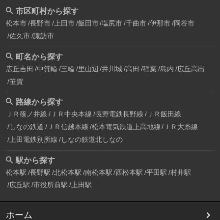
市区町村から探す
松本市
長野市
上田市
飯田市
塩尻市
千曲市
伊那市
岡谷市
佐久市
諏訪市
町名から探す
広丘吉田
中箕輪
三輪
里山辺
井川城
高田
稲葉
島内
広丘高出
笹賀
路線から探す
ＪＲ篠ノ井線
ＪＲ中央本線
長野電鉄長野線
ＪＲ飯田線
しなの鉄道
ＪＲ信越本線
松本電気鉄道上高地線
ＪＲ大糸線
上田電鉄別所線
しなの鉄道北しなの
駅から探す
松本駅
長野駅
北松本駅
南松本駅
西松本駅
平田駅
村井駅
広丘駅
市役所前駅
上田駅
ホーム