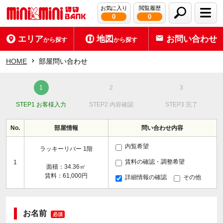
お気に入り
閲覧履歴
0
0
エリア
地図
お問い合わせ
から探す
から探す
HOME
部屋問い合わせ
STEP1 お客様入力
STEP2 内容確認
STEP3 完了
No.
部屋情報
問い合わせ内容
内覧希望
ラッキーリバー 1階
賃料の確認・調整希望
1
面積：34.36㎡
賃料：61,000円
詳細情報の確認
その他
お名前
必須