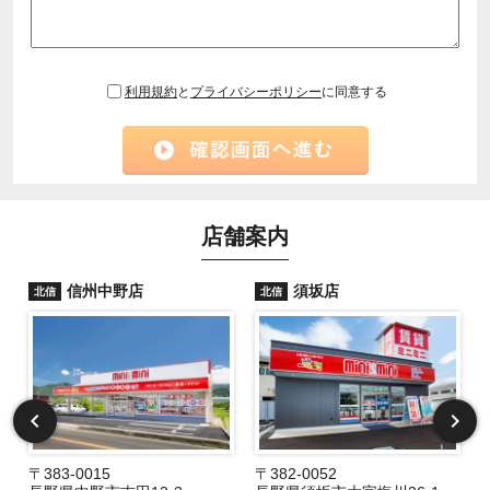
利用規約
と
プライバシーポリシー
に同意する
店舗案内
信州中野店
須坂店
北信
北信
〒383-0015
〒382-0052