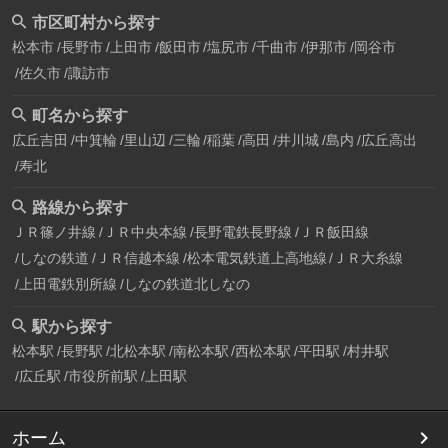
市区町村から探す
松本市
長野市
上田市
飯田市
塩尻市
千曲市
伊那市
岡谷市
佐久市
諏訪市
町名から探す
広丘吉田
中箕輪
里山辺
三輪
稲葉
高田
井川城
島内
広丘高出
寿北
路線から探す
ＪＲ篠ノ井線
ＪＲ中央本線
長野電鉄長野線
ＪＲ飯田線
しなの鉄道
ＪＲ信越本線
松本電気鉄道上高地線
ＪＲ大糸線
上田電鉄別所線
しなの鉄道北しなの
駅から探す
松本駅
長野駅
北松本駅
南松本駅
西松本駅
平田駅
村井駅
広丘駅
市役所前駅
上田駅
ホーム