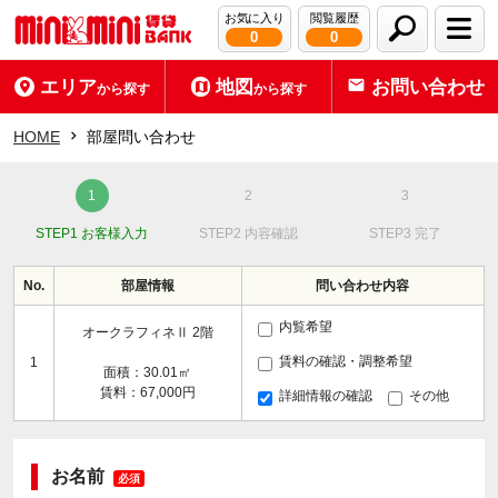
お気に入り
閲覧履歴
0
0
エリア
地図
お問い合わせ
から探す
から探す
HOME
部屋問い合わせ
STEP1 お客様入力
STEP2 内容確認
STEP3 完了
No.
部屋情報
問い合わせ内容
内覧希望
オークラフィネⅡ 2階
賃料の確認・調整希望
1
面積：30.01㎡
賃料：67,000円
詳細情報の確認
その他
お名前
必須