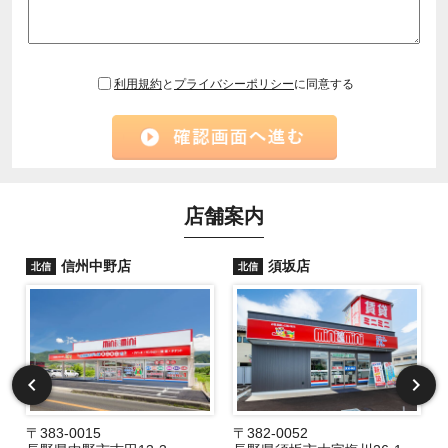
利用規約
と
プライバシーポリシー
に同意する
店舗案内
信州中野店
須坂店
北信
北信
〒383-0015
〒382-0052