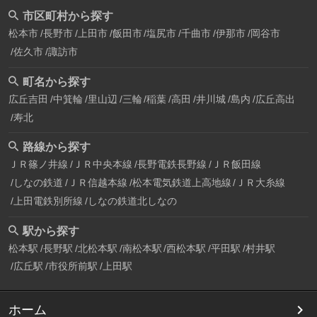
市区町村から探す
松本市
長野市
上田市
飯田市
塩尻市
千曲市
伊那市
岡谷市
佐久市
諏訪市
町名から探す
広丘吉田
中箕輪
里山辺
三輪
稲葉
高田
井川城
島内
広丘高出
寿北
路線から探す
ＪＲ篠ノ井線
ＪＲ中央本線
長野電鉄長野線
ＪＲ飯田線
しなの鉄道
ＪＲ信越本線
松本電気鉄道上高地線
ＪＲ大糸線
上田電鉄別所線
しなの鉄道北しなの
駅から探す
松本駅
長野駅
北松本駅
南松本駅
西松本駅
平田駅
村井駅
広丘駅
市役所前駅
上田駅
ホーム