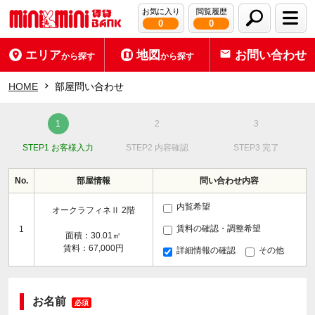
お気に入り
閲覧履歴
0
0
エリア
地図
お問い合わせ
から探す
から探す
HOME
部屋問い合わせ
STEP1 お客様入力
STEP2 内容確認
STEP3 完了
No.
部屋情報
問い合わせ内容
内覧希望
オークラフィネⅡ 2階
賃料の確認・調整希望
1
面積：30.01㎡
賃料：67,000円
詳細情報の確認
その他
お名前
必須