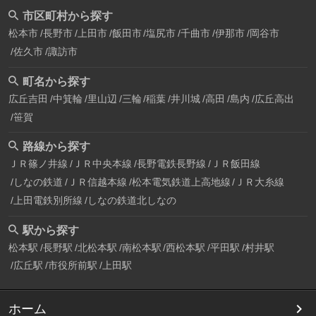
市区町村から探す
松本市
長野市
上田市
飯田市
塩尻市
千曲市
伊那市
岡谷市
佐久市
諏訪市
町名から探す
広丘吉田
中箕輪
里山辺
三輪
稲葉
井川城
高田
島内
広丘高出
笹賀
路線から探す
ＪＲ篠ノ井線
ＪＲ中央本線
長野電鉄長野線
ＪＲ飯田線
しなの鉄道
ＪＲ信越本線
松本電気鉄道上高地線
ＪＲ大糸線
上田電鉄別所線
しなの鉄道北しなの
駅から探す
松本駅
長野駅
北松本駅
南松本駅
西松本駅
平田駅
村井駅
広丘駅
市役所前駅
上田駅
ホーム