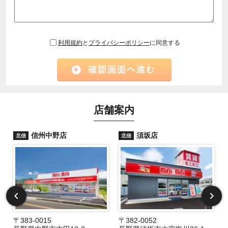
利用規約
と
プライバシーポリシー
に同意する
店舗案内
信州中野店
須坂店
北信
北信
〒383-0015
〒382-0052