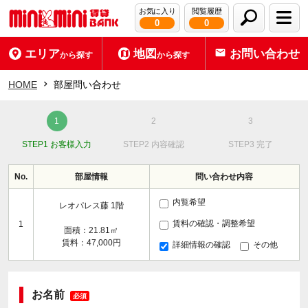
お気に入り
閲覧履歴
0
0
エリア
地図
お問い合わせ
から探す
から探す
HOME
部屋問い合わせ
STEP1 お客様入力
STEP2 内容確認
STEP3 完了
No.
部屋情報
問い合わせ内容
内覧希望
レオパレス藤 1階
賃料の確認・調整希望
1
面積：21.81㎡
賃料：47,000円
詳細情報の確認
その他
お名前
必須