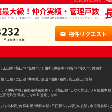
※1 チンタイバンクグループ全国
域最大級！仲介実績・管理戸数
※仲介(2026.1)、管理(2026.8)発表 全国賃貸住宅新聞調べ（チンタイバンクグループ）
3232
物件リクエスト
1～3月は無休で営業)
市
上田市
飯田市
塩尻市
千曲市
伊那市
岡谷市
佐久市
諏訪市
箕輪
三輪
里山辺
井川城
高田
稲葉
島内
広丘高出
笹賀
ＪＲ中央本線
長野電鉄長野線
ＪＲ飯田線
しなの鉄道
ＪＲ信越本線
上田電鉄別所線
しなの鉄道北しなの
駅
北松本駅
南松本駅
西松本駅
平田駅
村井駅
広丘駅
市役所前駅