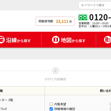
0120
23,111
掲載建物数
件
営業時間：10:00～18:00
定休日：火曜日(1～3月は
沿線
地図
から探す
から探す
STEP2 内容確認
報
問い合
ター 3階
内覧希望
.75㎡
詳細情報の確認