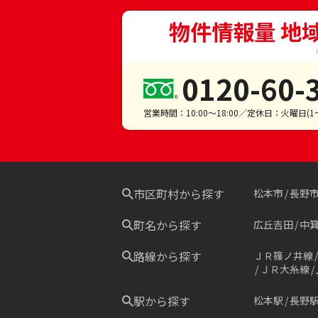
物件情報量 地
0120-60-
営業時間：10:00～18:00／定休日：火曜日(
市区町村から探す
松本市
長野
町名から探す
広丘吉田
中
路線から探す
ＪＲ篠ノ井線
ＪＲ大糸線
駅から探す
松本駅
長野