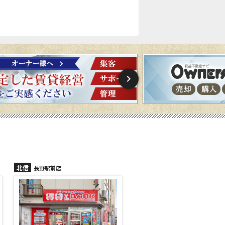
北信
北信
長野稲里店
長野篠ノ井店