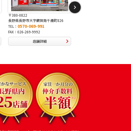
〒381-2243
〒388-8007
826
長野県長野市稲里1-5-25
長野県長野市篠ノ井布施高
0570-067-878
0570-093-232
TEL：
TEL：
FAX：026-286-7888
FAX：026-292-3231
店舗詳細
店舗詳細