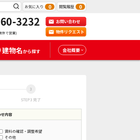
0
0
お気に入り
閲覧履歴
-60-3232
お問い合わせ
物件リクエスト
無休で営業)
建物名
会社概要
から探す
STEP3 完了
わせ内容
賃料の確認・調整希望
その他