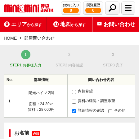
お気に入り
閲覧履歴
0
0
エリア
地図
お問い合わせ
から探す
から探す
HOME
部屋問い合わせ
STEP1 お客様入力
STEP2 内容確認
STEP3 完了
No.
部屋情報
問い合わせ内容
内覧希望
陽光ハイツ 2階
賃料の確認・調整希望
1
面積：24.30㎡
賃料：28,000円
詳細情報の確認
その他
お名前
必須