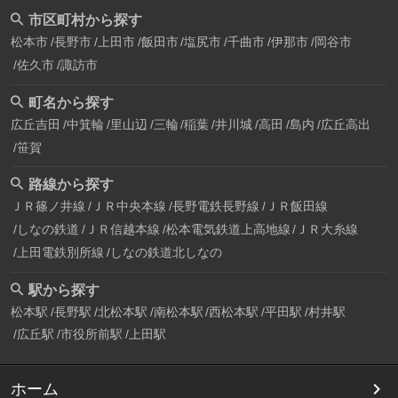
市区町村から探す
松本市
長野市
上田市
飯田市
塩尻市
千曲市
伊那市
岡谷市
佐久市
諏訪市
町名から探す
広丘吉田
中箕輪
里山辺
三輪
稲葉
井川城
高田
島内
広丘高出
笹賀
路線から探す
ＪＲ篠ノ井線
ＪＲ中央本線
長野電鉄長野線
ＪＲ飯田線
しなの鉄道
ＪＲ信越本線
松本電気鉄道上高地線
ＪＲ大糸線
上田電鉄別所線
しなの鉄道北しなの
駅から探す
松本駅
長野駅
北松本駅
南松本駅
西松本駅
平田駅
村井駅
広丘駅
市役所前駅
上田駅
ホーム