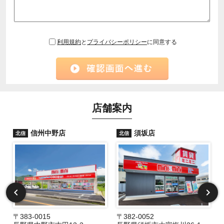
利用規約
と
プライバシーポリシー
に同意する
店舗案内
信州中野店
須坂店
北信
北信
〒383-0015
〒382-0052