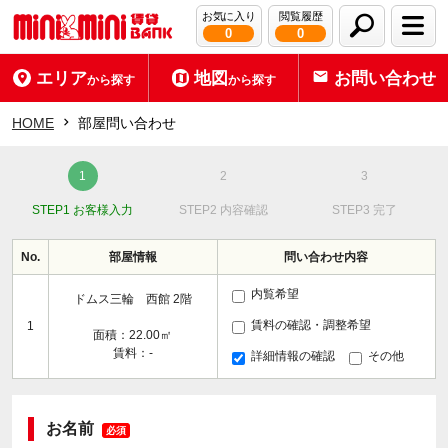
お気に入り
閲覧履歴
0
0
エリア
地図
お問い合わせ
から探す
から探す
HOME
部屋問い合わせ
STEP1 お客様入力
STEP2 内容確認
STEP3 完了
No.
部屋情報
問い合わせ内容
内覧希望
ドムス三輪 西館 2階
賃料の確認・調整希望
1
面積：22.00㎡
賃料：-
詳細情報の確認
その他
お名前
必須