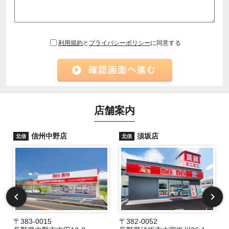
利用規約
と
プライバシーポリシー
に同意する
店舗案内
信州中野店
須坂店
北信
北信
〒383-0015
〒382-0052