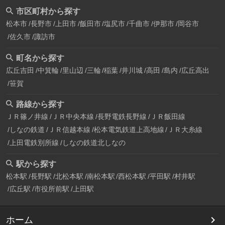
市区町村から探す
松本市
長野市
上田市
飯田市
塩尻市
千曲市
伊那市
岡谷市
佐久市
諏訪市
町名から探す
広丘吉田
中箕輪
里山辺
三輪
稲葉
井川城
高田
島内
広丘高出
笹賀
路線から探す
ＪＲ篠ノ井線
ＪＲ中央本線
長野電鉄長野線
ＪＲ飯田線
しなの鉄道
ＪＲ信越本線
松本電気鉄道上高地線
ＪＲ大糸線
上田電鉄別所線
しなの鉄道北しなの
駅から探す
松本駅
長野駅
北松本駅
南松本駅
西松本駅
平田駅
村井駅
広丘駅
市役所前駅
上田駅
ホーム