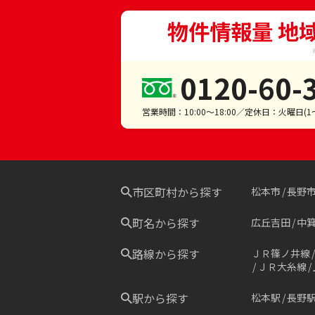
物件情報量 地
0120-60-
営業時間：10:00～18:00／定休日：火曜日(
市区町村から探す
松本市
長野
町名から探す
広丘吉田
中
路線から探す
ＪＲ篠ノ井線
ＪＲ大糸線
駅から探す
松本駅
長野