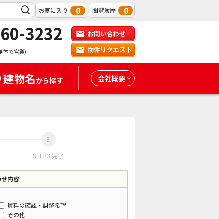
0
0
お気に入り
閲覧履歴
-60-3232
お問い合わせ
物件リクエスト
無休で営業)
建物名
会社概要
から探す
STEP3 完了
わせ内容
賃料の確認・調整希望
その他