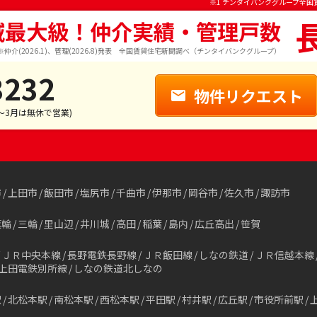
※1 チンタイバンクグループ全国
域最大級！仲介実績・管理戸数
※仲介(2026.1)、管理(2026.8)発表 全国賃貸住宅新聞調べ（チンタイバンクグループ）
3232
物件リクエスト
1～3月は無休で営業)
市
上田市
飯田市
塩尻市
千曲市
伊那市
岡谷市
佐久市
諏訪市
箕輪
三輪
里山辺
井川城
高田
稲葉
島内
広丘高出
笹賀
ＪＲ中央本線
長野電鉄長野線
ＪＲ飯田線
しなの鉄道
ＪＲ信越本線
上田電鉄別所線
しなの鉄道北しなの
駅
北松本駅
南松本駅
西松本駅
平田駅
村井駅
広丘駅
市役所前駅