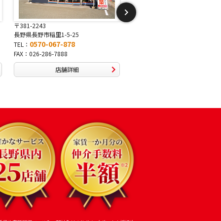
〒381-2243
〒388-8007
長野県長野市稲里1-5-25
長野県長野市篠ノ井布施高田407-
0570-067-878
0570-093-232
TEL：
TEL：
FAX：026-286-7888
FAX：026-292-3231
店舗詳細
店舗詳細