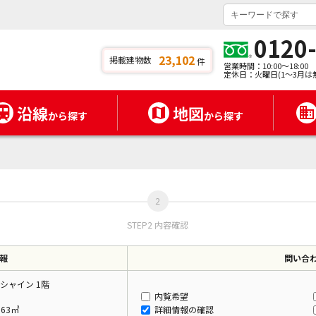
0120
23,102
掲載建物数
件
営業時間：10:00～18:00
定休日：火曜日(1～3月は
沿線
地図
から探す
から探す
STEP2 内容確認
報
問い合
シャイン 1階
内覧希望
.63㎡
詳細情報の確認