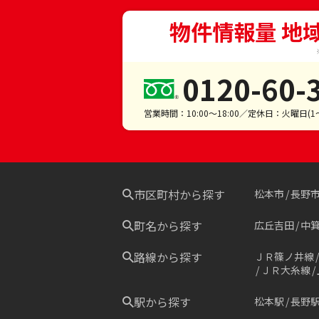
物件情報量 地
0120-60-
営業時間：10:00～18:00／定休日：火曜日(
市区町村から探す
松本市
長野
町名から探す
広丘吉田
中
路線から探す
ＪＲ篠ノ井線
ＪＲ大糸線
駅から探す
松本駅
長野