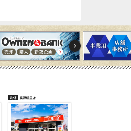
北信
北信
長野稲里店
長野篠ノ井店