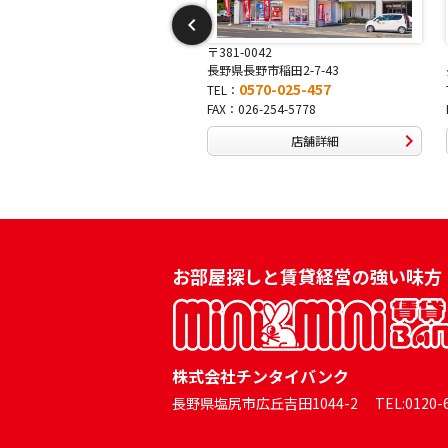
-0052
〒381-0042
須坂市大字塩川26-1
長野県長野市稲田2-7-43
0570-023-636
0570-025-457
TEL：
026-242-3638
FAX：026-254-5778
店舗詳細
店舗詳細
お部屋探しと賃貸経営の強い味方
株式会社チンタイバンク
長野県塩尻市広丘吉田1044-2 TEL:0120-60