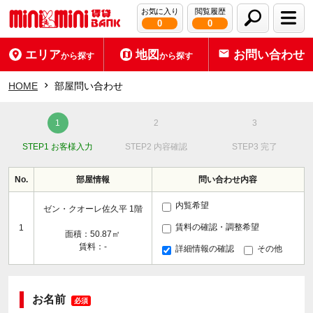
お気に入り
閲覧履歴
0
0
エリア
地図
お問い合わせ
から探す
から探す
HOME
部屋問い合わせ
STEP1 お客様入力
STEP2 内容確認
STEP3 完了
No.
部屋情報
問い合わせ内容
内覧希望
ゼン・クオーレ佐久平 1階
賃料の確認・調整希望
1
面積：50.87㎡
賃料：-
詳細情報の確認
その他
お名前
必須