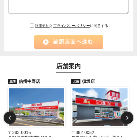
利用規約
と
プライバシーポリシー
に同意する
店舗案内
信州中野店
須坂店
北信
北信
〒383-0015
〒382-0052