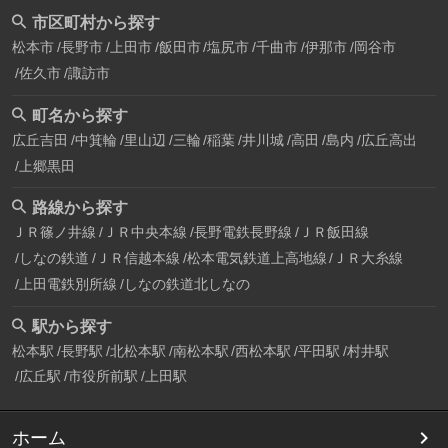
市区町村から探す
松本市
長野市
上田市
飯田市
塩尻市
千曲市
伊那市
岡谷市
佐久市
諏訪市
町名から探す
広丘吉田
中箕輪
里山辺
三輪
稲葉
井川城
高田
島内
広丘高出
上郷黒田
路線から探す
ＪＲ篠ノ井線
ＪＲ中央本線
長野電鉄長野線
ＪＲ飯田線
しなの鉄道
ＪＲ信越本線
松本電気鉄道上高地線
ＪＲ大糸線
上田電鉄別所線
しなの鉄道北しなの
駅から探す
松本駅
長野駅
北松本駅
南松本駅
西松本駅
平田駅
村井駅
広丘駅
市役所前駅
上田駅
ホーム