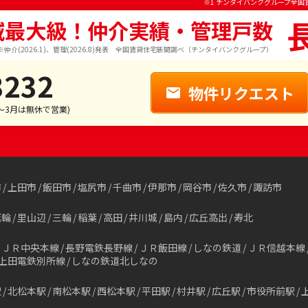
※1 チンタイバンクグループ全国
域最大級！仲介実績・管理戸数
※仲介(2026.1)、管理(2026.8)発表 全国賃貸住宅新聞調べ（チンタイバンクグループ）
3232
物件リクエスト
1～3月は無休で営業)
市
上田市
飯田市
塩尻市
千曲市
伊那市
岡谷市
佐久市
諏訪市
箕輪
里山辺
三輪
稲葉
高田
井川城
島内
広丘高出
寿北
ＪＲ中央本線
長野電鉄長野線
ＪＲ飯田線
しなの鉄道
ＪＲ信越本線
上田電鉄別所線
しなの鉄道北しなの
駅
北松本駅
南松本駅
西松本駅
平田駅
村井駅
広丘駅
市役所前駅