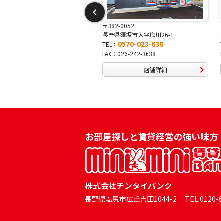
-0052
〒381-0042
須坂市大字塩川26-1
長野県長野市稲田2-7-43
0570-023-636
0570-025-457
TEL：
026-242-3638
FAX：026-254-5778
店舗詳細
店舗詳細
お部屋探しと賃貸経営の強い味方
株式会社チンタイバンク
長野県塩尻市広丘吉田1044-2 TEL:0120-60