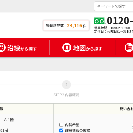
0120
23,116
掲載建物数
件
営業時間：10:00～18:00
定休日：火曜日(1～3月は
沿線
地図
から探す
から探す
STEP2 内容確認
報
問い合
 Ａ 1階
内覧希望
.01㎡
詳細情報の確認