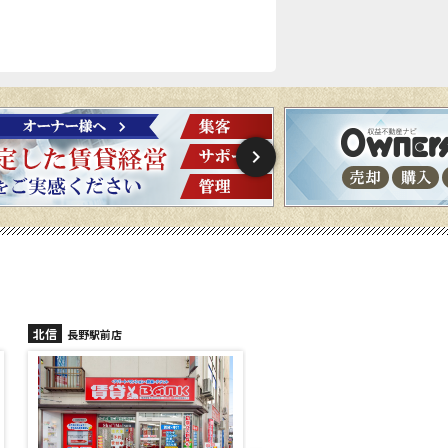
北信
北信
長野稲里店
長野篠ノ井店