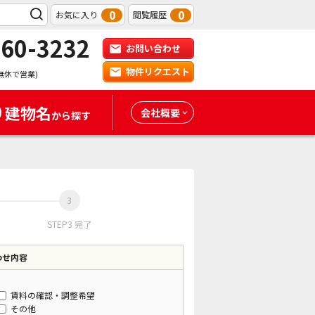
0
0
お気に入り
閲覧履歴
-60-3232
お問い合わせ
物件リクエスト
無休で営業)
建物名
会社概要
から探す
STEP3 完了
わせ内容
賃料の確認・調整希望
その他