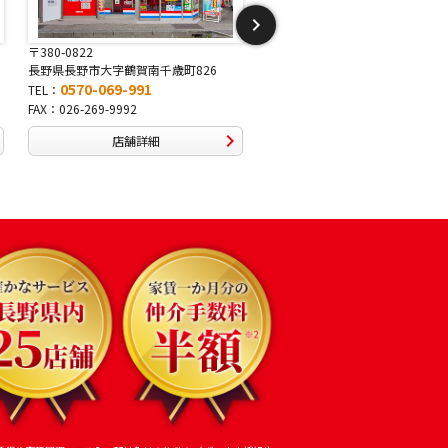
〒381-2243
〒388-8007
長野県長野市稲里1-5-25
長野県長野市篠ノ井布施高田407-
0570-067-878
0570-093-232
TEL：
TEL：
FAX：026-286-7888
FAX：026-292-3231
店舗詳細
店舗詳細