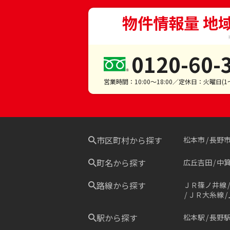
物件情報量 地
0120-60-
営業時間：10:00～18:00／定休日：火曜日(
市区町村から探す
松本市
長野
町名から探す
広丘吉田
中
路線から探す
ＪＲ篠ノ井線
ＪＲ大糸線
駅から探す
松本駅
長野