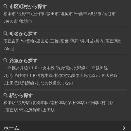
市区町村から探す
松本市
長野市
上田市
飯田市
塩尻市
千曲市
伊那市
岡谷市
佐久市
諏訪市
町名から探す
広丘吉田
中箕輪
里山辺
三輪
稲葉
高田
井川城
島内
広丘高出
寿北
路線から探す
ＪＲ篠ノ井線
ＪＲ中央本線
長野電鉄長野線
ＪＲ飯田線
しなの鉄道
ＪＲ信越本線
松本電気鉄道上高地線
ＪＲ大糸線
上田電鉄別所線
しなの鉄道北しなの
駅から探す
松本駅
長野駅
北松本駅
南松本駅
西松本駅
平田駅
村井駅
広丘駅
市役所前駅
上田駅
ホーム