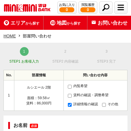
お気に入り
閲覧履歴
0
0
エリア
地図
お問い合わせ
から探す
から探す
HOME
部屋問い合わせ
STEP1 お客様入力
STEP2 内容確認
STEP3 完了
No.
部屋情報
問い合わせ内容
内覧希望
ルシエール 2階
賃料の確認・調整希望
1
面積：59.58㎡
賃料：86,000円
詳細情報の確認
その他
お名前
必須