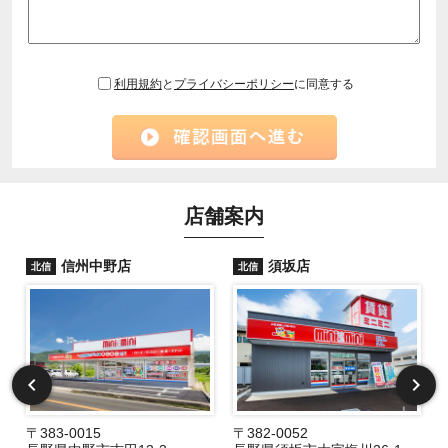
利用規約
と
プライバシーポリシー
に同意する
店舗案内
信州中野店
須坂店
北信
北信
〒383-0015
〒382-0052