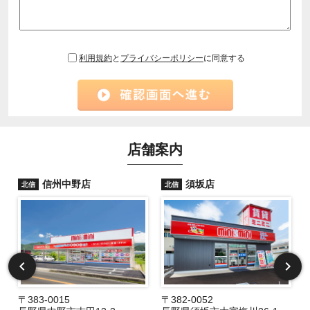
利用規約
と
プライバシーポリシー
に同意する
店舗案内
信州中野店
須坂店
北信
北信
〒383-0015
〒382-0052