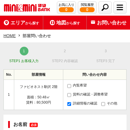
お気に入り
閲覧履歴
0
0
エリア
地図
お問い合わせ
から探す
から探す
HOME
部屋問い合わせ
STEP1 お客様入力
STEP2 内容確認
STEP3 完了
No.
部屋情報
問い合わせ内容
内覧希望
ファビオネスト駒沢 2階
賃料の確認・調整希望
1
面積：50.48㎡
賃料：80,500円
詳細情報の確認
その他
お名前
必須