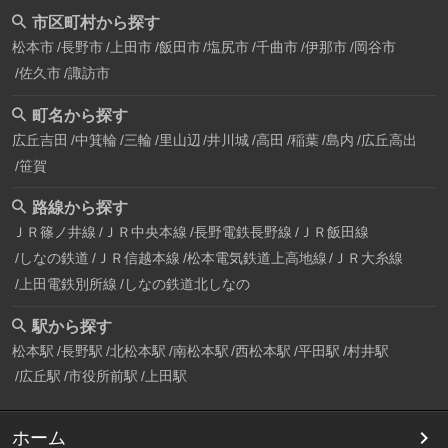
市区町村から探す
松本市
長野市
上田市
飯田市
塩尻市
千曲市
伊那市
岡谷市
佐久市
諏訪市
町名から探す
広丘吉田
中箕輪
三輪
里山辺
井川城
高田
稲葉
島内
広丘高出
笹賀
路線から探す
ＪＲ篠ノ井線
ＪＲ中央本線
長野電鉄長野線
ＪＲ飯田線
しなの鉄道
ＪＲ信越本線
松本電気鉄道上高地線
ＪＲ大糸線
上田電鉄別所線
しなの鉄道北しなの
駅から探す
松本駅
長野駅
北松本駅
南松本駅
西松本駅
平田駅
村井駅
広丘駅
市役所前駅
上田駅
ホーム