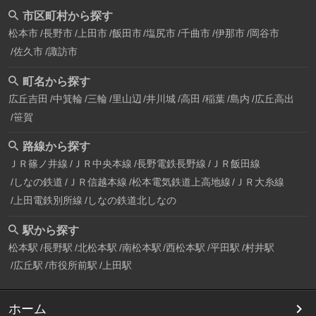
市区町村から探す
松本市
長野市
上田市
飯田市
塩尻市
千曲市
伊那市
岡谷市
佐久市
諏訪市
町名から探す
広丘吉田
中箕輪
三輪
里山辺
井川城
高田
稲葉
島内
広丘高出
笹賀
路線から探す
ＪＲ篠ノ井線
ＪＲ中央本線
長野電鉄長野線
ＪＲ飯田線
しなの鉄道
ＪＲ信越本線
松本電気鉄道上高地線
ＪＲ大糸線
上田電鉄別所線
しなの鉄道北しなの
駅から探す
松本駅
長野駅
北松本駅
南松本駅
西松本駅
平田駅
村井駅
広丘駅
市役所前駅
上田駅
ホーム