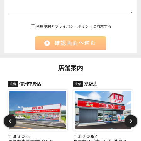
利用規約
と
プライバシーポリシー
に同意する
店舗案内
信州中野店
須坂店
北信
北信
〒383-0015
〒382-0052