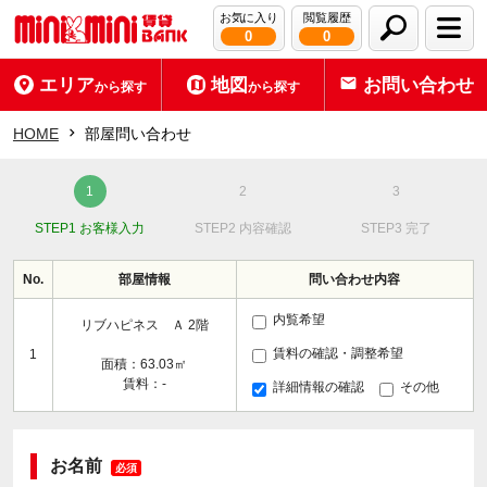
お気に入り
閲覧履歴
0
0
エリア
地図
お問い合わせ
から探す
から探す
HOME
部屋問い合わせ
STEP1 お客様入力
STEP2 内容確認
STEP3 完了
No.
部屋情報
問い合わせ内容
内覧希望
リブハピネス Ａ 2階
賃料の確認・調整希望
1
面積：63.03㎡
賃料：-
詳細情報の確認
その他
お名前
必須