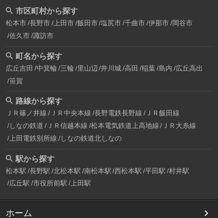
市区町村から探す
松本市
長野市
上田市
飯田市
塩尻市
千曲市
伊那市
岡谷市
佐久市
諏訪市
町名から探す
広丘吉田
中箕輪
三輪
里山辺
井川城
高田
稲葉
島内
広丘高出
笹賀
路線から探す
ＪＲ篠ノ井線
ＪＲ中央本線
長野電鉄長野線
ＪＲ飯田線
しなの鉄道
ＪＲ信越本線
松本電気鉄道上高地線
ＪＲ大糸線
上田電鉄別所線
しなの鉄道北しなの
駅から探す
松本駅
長野駅
北松本駅
南松本駅
西松本駅
平田駅
村井駅
広丘駅
市役所前駅
上田駅
ホーム