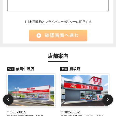
利用規約
と
プライバシーポリシー
に同意する
店舗案内
信州中野店
須坂店
北信
北信
〒383-0015
〒382-0052