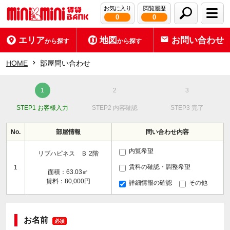
お気に入り
閲覧履歴
0
0
エリア
地図
お問い合わせ
から探す
から探す
HOME
部屋問い合わせ
STEP1 お客様入力
STEP2 内容確認
STEP3 完了
No.
部屋情報
問い合わせ内容
内覧希望
リブハピネス Ｂ 2階
賃料の確認・調整希望
1
面積：63.03㎡
賃料：80,000円
詳細情報の確認
その他
お名前
必須