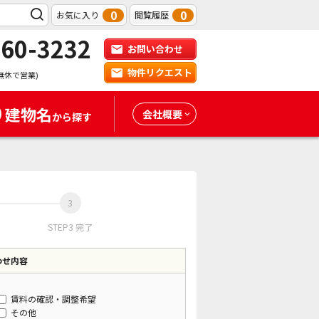
0
0
お気に入り
閲覧履歴
-60-3232
お問い合わせ
物件リクエスト
無休で営業)
建物名
会社概要
から探す
STEP3 完了
わせ内容
賃料の確認・調整希望
その他