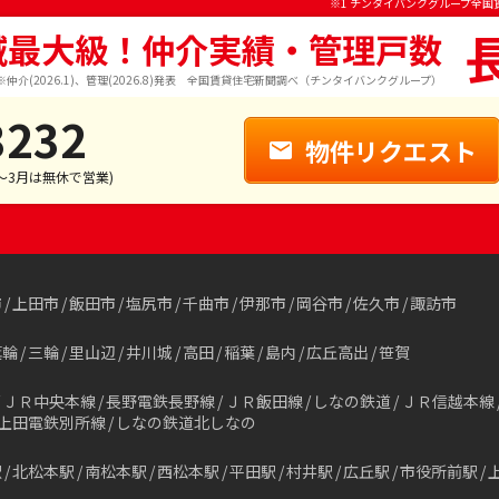
※1 チンタイバンクグループ全国
域最大級！仲介実績・管理戸数
※仲介(2026.1)、管理(2026.8)発表 全国賃貸住宅新聞調べ（チンタイバンクグループ）
3232
物件リクエスト
1～3月は無休で営業)
市
上田市
飯田市
塩尻市
千曲市
伊那市
岡谷市
佐久市
諏訪市
箕輪
三輪
里山辺
井川城
高田
稲葉
島内
広丘高出
笹賀
ＪＲ中央本線
長野電鉄長野線
ＪＲ飯田線
しなの鉄道
ＪＲ信越本線
上田電鉄別所線
しなの鉄道北しなの
駅
北松本駅
南松本駅
西松本駅
平田駅
村井駅
広丘駅
市役所前駅