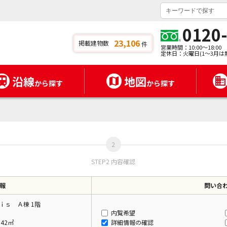
0120
23,106
掲載建物数
件
営業時間：10:00～18:00
定休日：火曜日(1～3月は
沿線
地図
から探す
から探す
STEP2 内容確認
報
問い合
ｉｓ Ａ棟 1階
内覧希望
.42㎡
詳細情報の確認