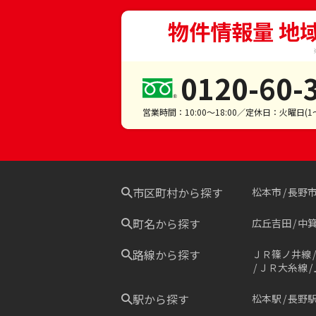
物件情報量 地
0120-60-
営業時間：10:00～18:00／定休日：火曜日(
市区町村から探す
松本市
長野
町名から探す
広丘吉田
中
路線から探す
ＪＲ篠ノ井線
ＪＲ大糸線
駅から探す
松本駅
長野