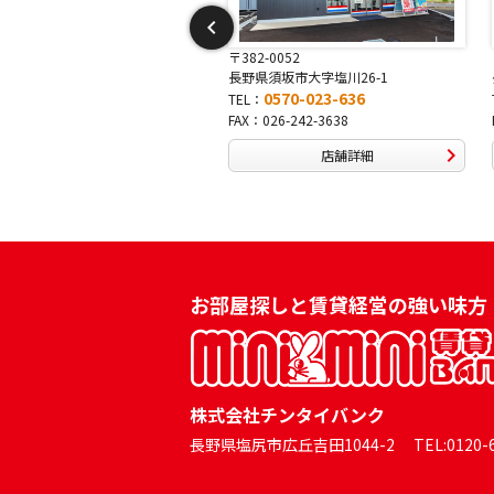
〒382-0052
〒381-
吉田13-3
長野県須坂市大字塩川26-1
長野県長
-046-333
0570-023-636
TEL：
TEL：
4-0334
FAX：026-242-3638
FAX：0
店舗詳細
店舗詳細
お部屋探しと賃貸経営の強い味方
株式会社チンタイバンク
長野県塩尻市広丘吉田1044-2 TEL:0120-60