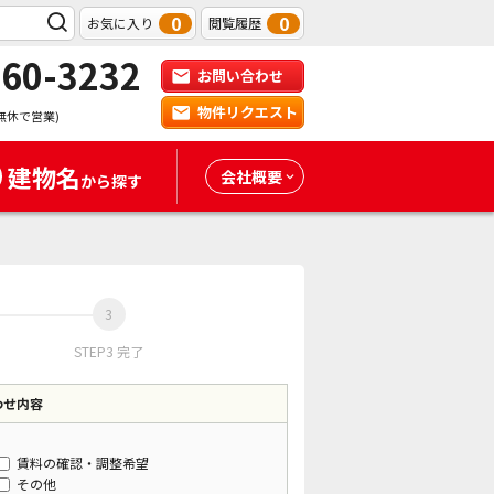
0
0
お気に入り
閲覧履歴
-60-3232
お問い合わせ
物件リクエスト
無休で営業)
建物名
会社概要
から探す
STEP3 完了
わせ内容
賃料の確認・調整希望
その他