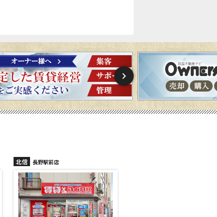
北信
北信
長野稲里店
長野篠ノ井店