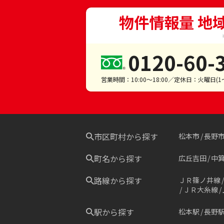
物件情報量 地
0120-60-
営業時間：10:00～18:00／定休日：火曜日(
市区町村から探す
松本市
長野
町名から探す
広丘吉田
中
路線から探す
ＪＲ篠ノ井線
ＪＲ大糸線
駅から探す
松本駅
長野