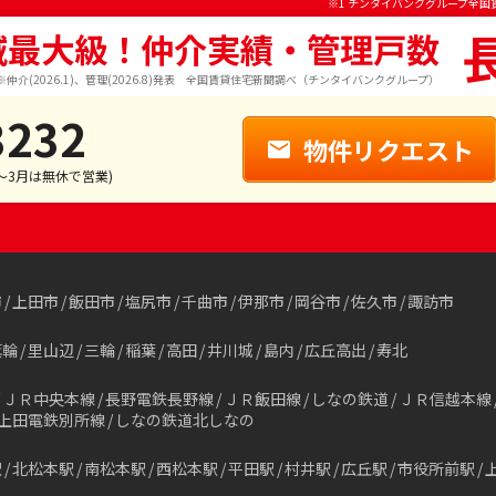
※1 チンタイバンクグループ全国
域最大級！仲介実績・管理戸数
※仲介(2026.1)、管理(2026.8)発表 全国賃貸住宅新聞調べ（チンタイバンクグループ）
3232
物件リクエスト
1～3月は無休で営業)
市
上田市
飯田市
塩尻市
千曲市
伊那市
岡谷市
佐久市
諏訪市
箕輪
里山辺
三輪
稲葉
高田
井川城
島内
広丘高出
寿北
ＪＲ中央本線
長野電鉄長野線
ＪＲ飯田線
しなの鉄道
ＪＲ信越本線
上田電鉄別所線
しなの鉄道北しなの
駅
北松本駅
南松本駅
西松本駅
平田駅
村井駅
広丘駅
市役所前駅