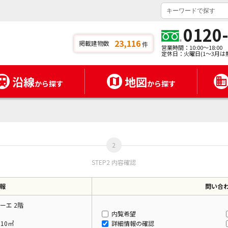
0120
23,116
掲載建物数
件
営業時間：10:00～18:00
定休日：火曜日(1～3月は
沿線
地図
から探す
から探す
STEP2 内容確認
報
問い合
ーエ 2階
内覧希望
.10㎡
詳細情報の確認