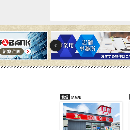
北信
北信
須坂店
長野稲田店