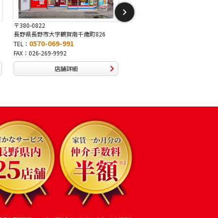
〒381-2243
〒388-8007
6
長野県長野市稲里1-5-25
長野県長野市篠ノ井布施高田40
0570-067-878
0570-093-232
TEL：
TEL：
FAX：026-286-7888
FAX：026-292-3231
店舗詳細
店舗詳細