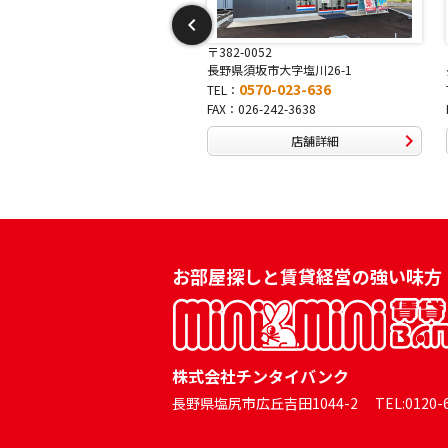
382-0052
〒381-0042
長野県須坂市大字塩川26-1
長野県長野市稲田2-7-43
0570-023-636
0570-025-457
EL：
TEL：
AX：026-242-3638
FAX：026-254-5778
店舗詳細
店舗詳細
お部屋探しと賃貸経営の強い味方
株式会社チンタイバンク
長野県塩尻市広丘吉田1044-2 TEL:0120-60