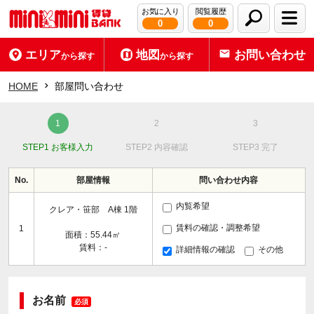
お気に入り
閲覧履歴
0
0
エリア
地図
お問い合わせ
から探す
から探す
HOME
部屋問い合わせ
STEP1 お客様入力
STEP2 内容確認
STEP3 完了
No.
部屋情報
問い合わせ内容
内覧希望
クレア・笹部 A棟 1階
賃料の確認・調整希望
1
面積：55.44㎡
賃料：-
詳細情報の確認
その他
お名前
必須