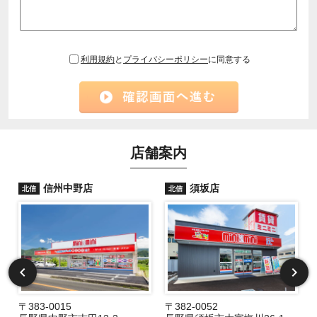
利用規約
と
プライバシーポリシー
に同意する
店舗案内
信州中野店
須坂店
北信
北信
〒383-0015
〒382-0052