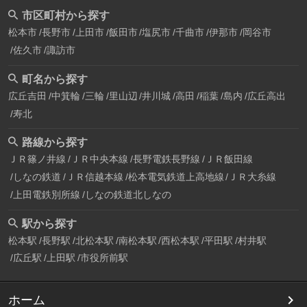
市区町村から探す
松本市
長野市
上田市
飯田市
塩尻市
千曲市
伊那市
岡谷市
佐久市
諏訪市
町名から探す
広丘吉田
中箕輪
三輪
里山辺
井川城
高田
稲葉
島内
広丘高出
寿北
路線から探す
ＪＲ篠ノ井線
ＪＲ中央本線
長野電鉄長野線
ＪＲ飯田線
しなの鉄道
ＪＲ信越本線
松本電気鉄道上高地線
ＪＲ大糸線
上田電鉄別所線
しなの鉄道北しなの
駅から探す
松本駅
長野駅
北松本駅
南松本駅
西松本駅
平田駅
村井駅
広丘駅
上田駅
市役所前駅
ホーム