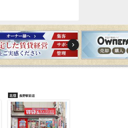
北信
北信
長野稲里店
長野篠ノ井店