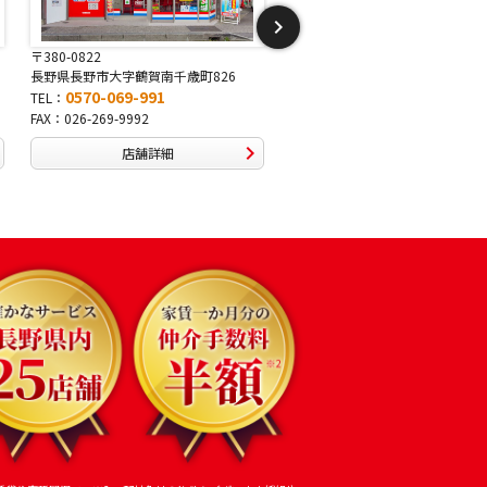
〒381-2243
〒388-8007
長野県長野市稲里1-5-25
長野県長野市篠ノ井布施高田40
0570-067-878
0570-093-232
TEL：
TEL：
FAX：026-286-7888
FAX：026-292-3231
店舗詳細
店舗詳細