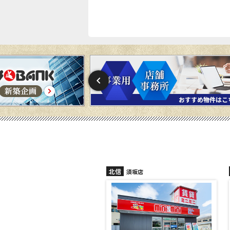
北信
北信
須坂店
長野稲田店