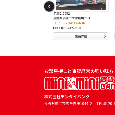
382-0052
〒381-0042
野県須坂市大字塩川26-1
長野県長野市稲田2-7-43
0570-023-636
0570-025-457
EL：
TEL：
X：026-242-3638
FAX：026-254-5778
店舗詳細
店舗詳細
お部屋探しと賃貸経営の強い味方
株式会社チンタイバンク
長野県塩尻市広丘吉田1044-2 TEL:0120-60