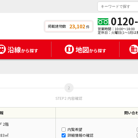
0120
23,102
掲載建物数
件
営業時間：10:00～18:00
定休日：火曜日(1～3月は
沿線
地図
から探す
から探す
STEP2 内容確認
報
問い合
 2階
内覧希望
.83㎡
詳細情報の確認