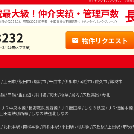
※1 チンタイバンクグループ全国
域最大級！仲介実績・管理戸数
※仲介(2026.1)、管理(2026.8)発表 全国賃貸住宅新聞調べ（チンタイバンクグループ）
3232
物件リクエスト
1～3月は無休で営業)
市
上田市
飯田市
塩尻市
千曲市
伊那市
岡谷市
佐久市
諏訪市
箕輪
三輪
里山辺
井川城
高田
稲葉
島内
広丘高出
寿北
ＪＲ中央本線
長野電鉄長野線
ＪＲ飯田線
しなの鉄道
ＪＲ信越本線
上田電鉄別所線
しなの鉄道北しなの
駅
北松本駅
南松本駅
西松本駅
平田駅
村井駅
広丘駅
上田駅
市役