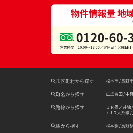
物件情報量 地
0120-60-
営業時間：10:00～18:00／定休日：火曜日(
市区町村から探す
松本市
長野
町名から探す
広丘吉田
中
路線から探す
ＪＲ篠ノ井線
ＪＲ大糸線
駅から探す
松本駅
長野