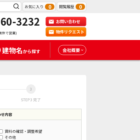
0
0
お気に入り
閲覧履歴
-60-3232
お問い合わせ
物件リクエスト
無休で営業)
建物名
会社概要
から探す
STEP3 完了
わせ内容
賃料の確認・調整希望
その他