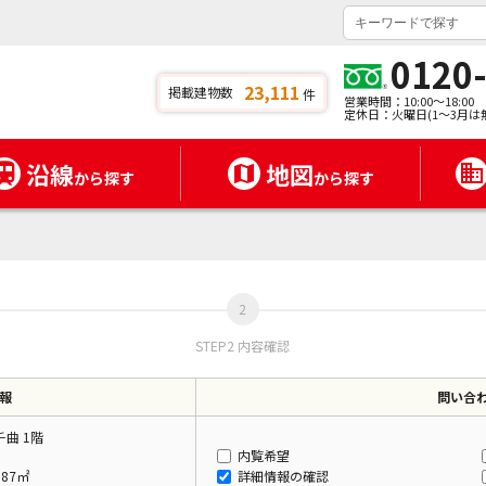
0120
23,111
掲載建物数
件
営業時間：10:00～18:00
定休日：火曜日(1～3月は
沿線
地図
から探す
から探す
STEP2 内容確認
報
問い合
曲 1階
内覧希望
.87㎡
詳細情報の確認