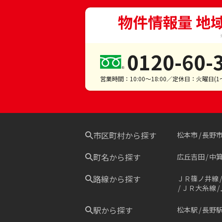
物件情報量 地
0120-60-
営業時間：10:00～18:00／定休日：火曜日(
市区町村から探す
松本市
長野
町名から探す
広丘吉田
中
路線から探す
ＪＲ篠ノ井線
ＪＲ大糸線
駅から探す
松本駅
長野