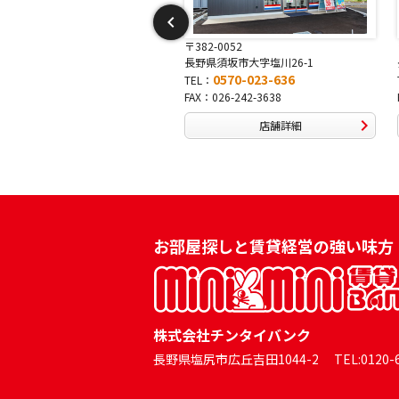
-0015
〒382-0052
中野市吉田13-3
長野県須坂市大字塩川26-1
0570-046-333
0570-023-636
TEL：
0269-24-0334
FAX：026-242-3638
店舗詳細
店舗詳細
お部屋探しと賃貸経営の強い味方
株式会社チンタイバンク
長野県塩尻市広丘吉田1044-2 TEL:0120-60