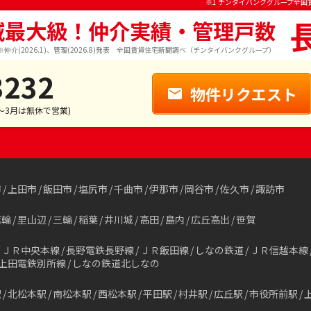
※1 チンタイバンクグループ全国
域最大級！仲介実績・管理戸数
※仲介(2026.1)、管理(2026.8)発表 全国賃貸住宅新聞調べ（チンタイバンクグループ）
3232
物件リクエスト
1～3月は無休で営業)
市
上田市
飯田市
塩尻市
千曲市
伊那市
岡谷市
佐久市
諏訪市
箕輪
里山辺
三輪
稲葉
井川城
高田
島内
広丘高出
笹賀
ＪＲ中央本線
長野電鉄長野線
ＪＲ飯田線
しなの鉄道
ＪＲ信越本線
上田電鉄別所線
しなの鉄道北しなの
駅
北松本駅
南松本駅
西松本駅
平田駅
村井駅
広丘駅
市役所前駅