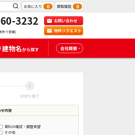
0
0
お気に入り
閲覧履歴
-60-3232
お問い合わせ
物件リクエスト
無休で営業)
建物名
会社概要
から探す
STEP3 完了
わせ内容
賃料の確認・調整希望
その他